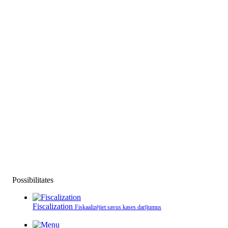
Possibilitates
Fiscalization
Fiskaalizējiet savus kases darījumus