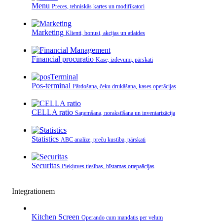
Menu
Preces, tehniskās kartes un modifikatori
Marketing
Klienti, bonusi, akcijas un atlaides
Financial procuratio
Kase, izdevumi, pārskati
Pos-terminal
Pārdošana, čeku drukāšana, kases operācijas
CELLA ratio
Saņemšana, norakstīšana un inventarizācija
Statistics
ABC analīze, preču kustība, pārskati
Securitas
Piekļuves tiesības, bīstamas операācijas
Integrationem
Kitchen Screen
Operando cum mandatis per velum