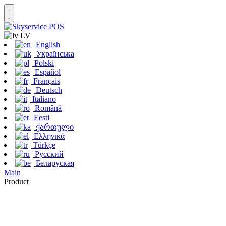
LV
English
Українська
Polski
Español
Français
Deutsch
Italiano
Română
Eesti
ქართული
Ελληνικά
Türkçe
Русский
Беларуская
Main
Product