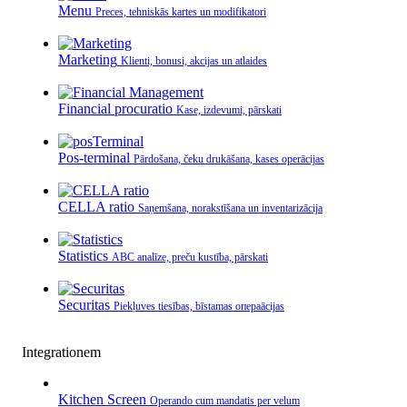
Menu
Preces, tehniskās kartes un modifikatori
Marketing
Klienti, bonusi, akcijas un atlaides
Financial procuratio
Kase, izdevumi, pārskati
Pos-terminal
Pārdošana, čeku drukāšana, kases operācijas
CELLA ratio
Saņemšana, norakstīšana un inventarizācija
Statistics
ABC analīze, preču kustība, pārskati
Securitas
Piekļuves tiesības, bīstamas операācijas
Integrationem
Kitchen Screen
Operando cum mandatis per velum