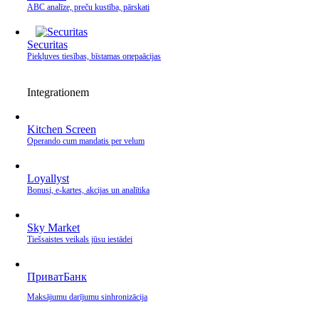
ABC analīze, preču kustība, pārskati
Securitas
Piekļuves tiesības, bīstamas операācijas
Integrationem
Kitchen Screen
Operando cum mandatis per velum
Loyallyst
Bonusi, e‑kartes, akcijas un analītika
Sky Market
Tiešsaistes veikals jūsu iestādei
ПриватБанк
Maksājumu darījumu sinhronizācija