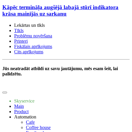
Kāpēc termināļa augšējā labajā stūrī indikatora
krāsa mainījās uz sarkanu
Lekārtas un tīkls
Tīkls
Problēmu novēršana
Printeri
Fiskālais aprīkojums
Cits aprīkojums
Jūs neatradāt atbildi uz savu jautājumu, mēs esam šeit, lai
palīdzētu.
Write to us
Skyservice
Main
Product
Automation
Cafe
Coffee house