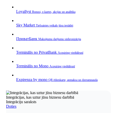
Loyallyst
Bonusi, e‑kartes, akcijas un analītika
Sky Market
Tiešsaistes veikals jūsu iestādei
ПриватБанк
Maksājumu darījumu sinhronizācija
Terminālis no PrivatBank
Acquiring viedtālrunī
Terminālis no Mono
Acquiring viedtālrunī
Expirenza by mono
QR ēdienkarte, apmaksa un dzeramnauda
Integrācijas, kas uztur jūsu biznesu darbībā
Integrāciju saraksts
Doties