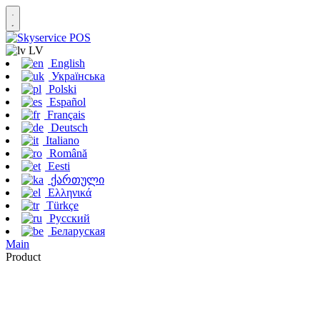
LV
English
Українська
Polski
Español
Français
Deutsch
Italiano
Română
Eesti
ქართული
Ελληνικά
Türkçe
Русский
Беларуская
Main
Product