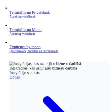
Terminālis no PrivatBank
Acquiring viedtālrunī
Terminālis no Mono
Acquiring viedtālrunī
Expirenza by mono
QR ēdienkarte, apmaksa un dzeramnauda
Integrācijas, kas uztur jūsu biznesu darbībā
Integrāciju saraksts
Doties