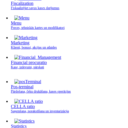
Fiscalization
Fiskaalizējiet savus kases darījumus
Menu
Preces, tehniskās kartes un modifikatori
Marketing
Klienti, bonusi, akcijas un atlaides
Financial procuratio
Kase, izdevumi, pārskati
Pos-terminal
Pārdošana, čeku drukāšana, kases operācijas
CELLA ratio
Saņemšana, norakstīšana un inventarizācija
Statistics