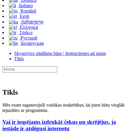
Deutsch
Italiano
Română
Eesti
ქართული
Ελληνικά
Türkçe
Русский
Беларуская
Skyservice zināšanu bāze | Instructiones ad usum
Tīkls
Tīkls
Mēs esam sagatavojuši vairākas nodarbības, lai jums būtu vieglāk
iepazīties ar programmu.
Vai ir iespējams izdrukāt čekus un skrējējus, ja
iestāde ir atslēgusi internetu