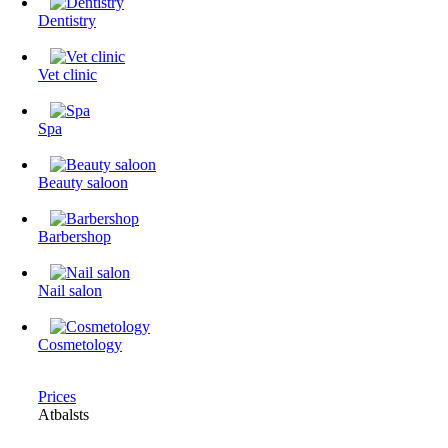
Dentistry
Vet clinic
Spa
Beauty saloon
Barbershop
Nail salon
Cosmetology
Prices
Atbalsts