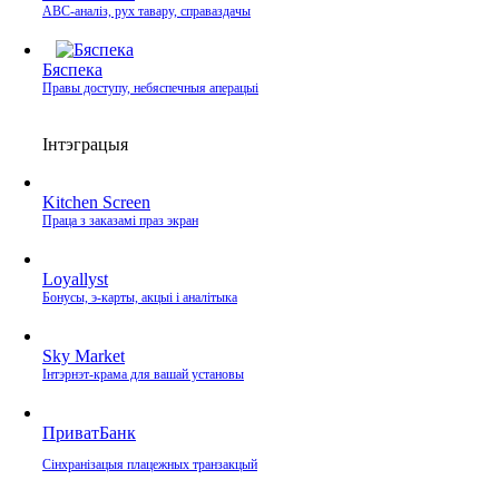
ABC-аналіз, рух тавару, справаздачы
Бяспека
Правы доступу, небяспечныя аперацыі
Інтэграцыя
Kitchen Screen
Праца з заказамі праз экран
Loyallyst
Бонусы, э‑карты, акцыі і аналітыка
Sky Market
Інтэрнэт‑крама для вашай установы
ПриватБанк
Сінхранізацыя плацежных транзакцый