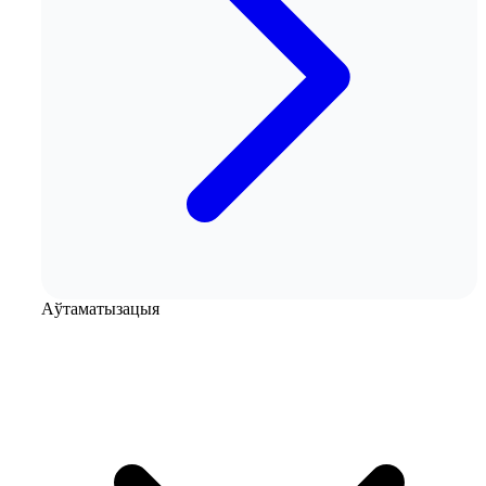
Аўтаматызацыя