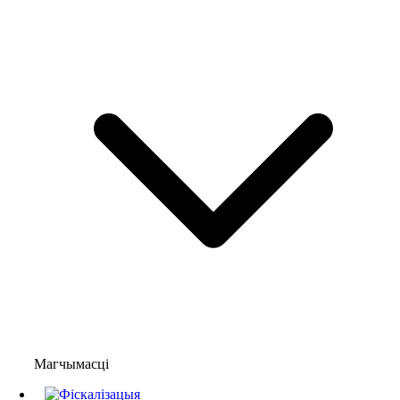
Магчымасці