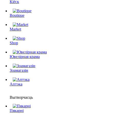
Кіёск
Boutique
Market
Shop
Ювелірная крама
Зоамагазін
Аптэка
Вытворчасць
Пякарні