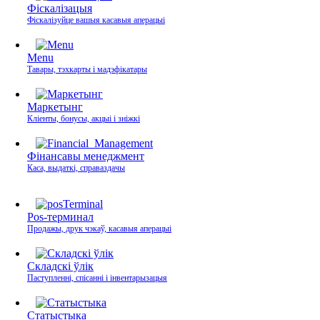
Фіскалізацыя
Фіскалізуйце вашыя касавыя аперацыі
Menu
Тавары, тэхкарты і мадэфікатары
Маркетынг
Кліенты, бонусы, акцыі і зніжкі
Фінансавы менеджмент
Каса, выдаткі, справаздачы
Pos-терминал
Продажы, друк чэкаў, касавыя аперацыі
Складскі ўлік
Паступленні, спісанні і інвентарызацыя
Статыстыка