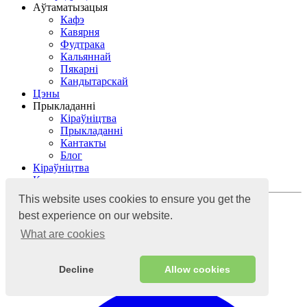
Аўтаматызацыя
Кафэ
Кавярня
Фудтрака
Кальяннай
Пякарні
Кандытарскай
Цэны
Прыкладанні
Кіраўніцтва
Прыкладанні
Кантакты
Блог
Кіраўніцтва
Кантакты
This website uses cookies to ensure you get the
Увайсці
best experience on our website.
What are cookies
Воблачная сістэма ўліку
Decline
Allow cookies