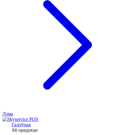
Дэма
Галоўная
Аб прадукце