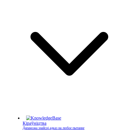
Кіраўніцтва
Дапаможа знайсці адказ на любое пытанне