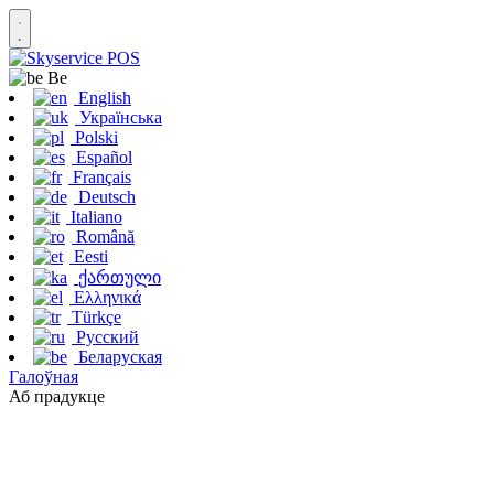
Be
English
Українська
Polski
Español
Français
Deutsch
Italiano
Română
Eesti
ქართული
Ελληνικά
Türkçe
Русский
Беларуская
Галоўная
Аб прадукце