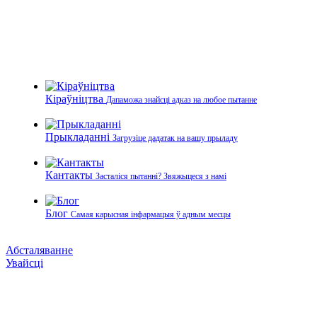
Кіраўніцтва
Дапаможа знайсці адказ на любое пытанне
Прыкладанні
Загрузіце дадатак на вашу прыладу
Кантакты
Засталіся пытанні? Звяжыцеся з намі
Блог
Самая карысная інфармацыя ў адным месцы
Абсталяванне
Увайсці