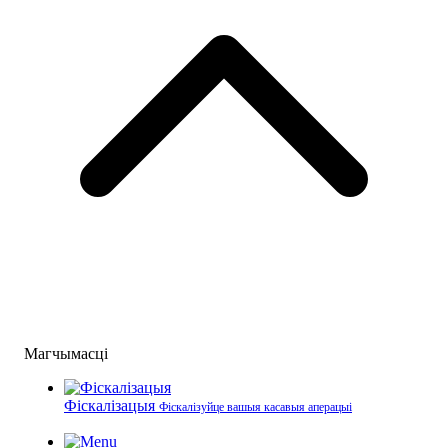
Магчымасці
Фіскалізацыя
Фіскалізуйце вашыя касавыя аперацыі