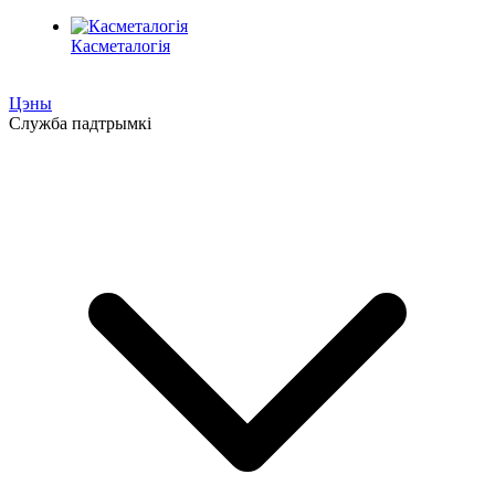
Касметалогія
Цэны
Служба падтрымкі