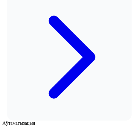
Аўтаматызацыя