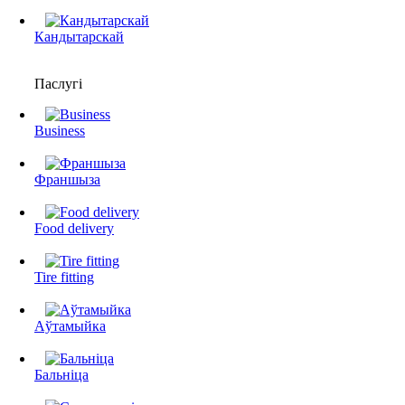
Кандытарскай
Паслугі
Business
Франшыза
Food delivery
Tire fitting
Аўтамыйка
Бальніца