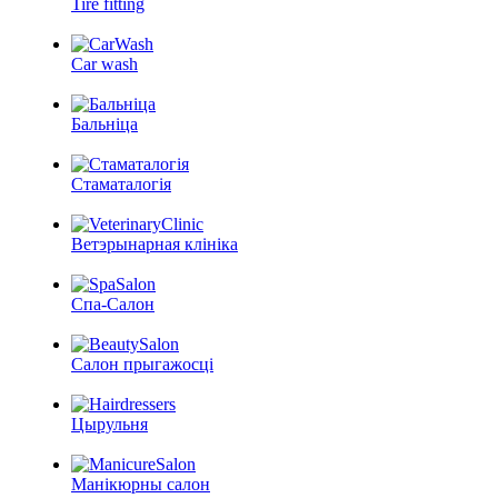
Tire fitting
Car wash
Бальніца
Стаматалогія
Ветэрынарная клініка
Спа-Салон
Салон прыгажосці
Цырульня
Манікюрны салон