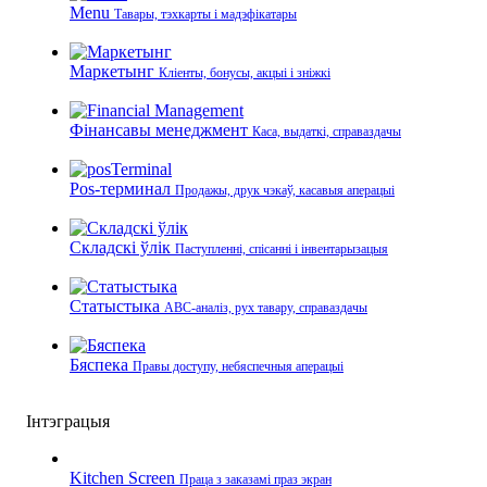
Menu
Тавары, тэхкарты і мадэфікатары
Маркетынг
Кліенты, бонусы, акцыі і зніжкі
Фінансавы менеджмент
Каса, выдаткі, справаздачы
Pos-терминал
Продажы, друк чэкаў, касавыя аперацыі
Складскі ўлік
Паступленні, спісанні і інвентарызацыя
Статыстыка
ABC-аналіз, рух тавару, справаздачы
Бяспека
Правы доступу, небяспечныя аперацыі
Інтэграцыя
Kitchen Screen
Праца з заказамі праз экран