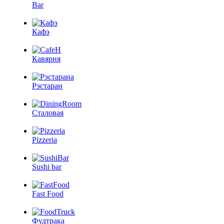
Bar
Кафэ
Кавярня
Рэстаран
Сталовая
Pizzeria
Sushi bar
Fast Food
Фудтрака