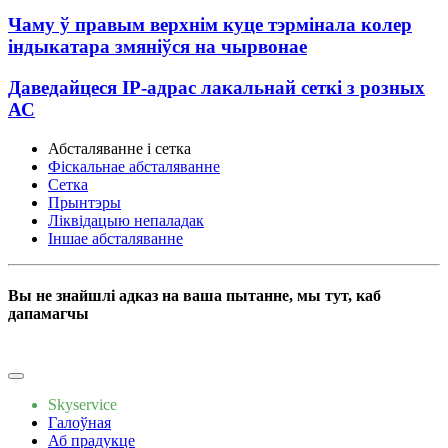
Чаму ў правым верхнім куце тэрмінала колер
індыкатара змяніўся на чырвонае
Даведайцеся IP-адрас лакальнай сеткі з розных
АС
Абсталяванне і сетка
Фіскальнае абсталяванне
Сетка
Прынтэры
Ліквідацыю непаладак
Іншае абсталяванне
Вы не знайшлі адказ на ваша пытанне, мы тут, каб
дапамагчы
Пішы нам
Skyservice
Галоўная
Аб прадукце