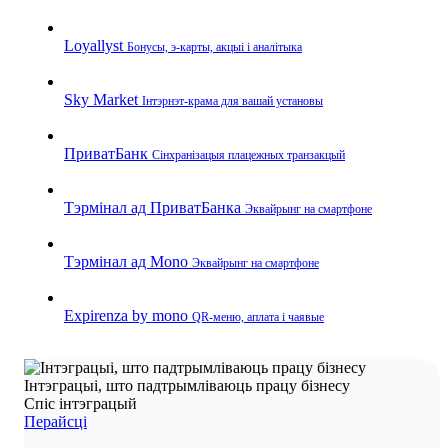
Loyallyst
Бонусы, э‑карты, акцыі і аналітыка
Sky Market
Інтэрнэт‑крама для вашай установы
ПриватБанк
Сінхранізацыя плацежных транзакцый
Тэрмінал ад ПриватБанка
Эквайрынг на смартфоне
Тэрмінал ад Mono
Эквайрынг на смартфоне
Expirenza by mono
QR‑меню, аплата і чаявые
Інтэграцыі, што падтрымліваюць працу бізнесу
Спіс інтэграцый
Перайсці