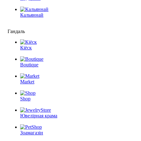
Кальяннай
Гандаль
Кіёск
Boutique
Market
Shop
Ювелірная крама
Зоамагазін