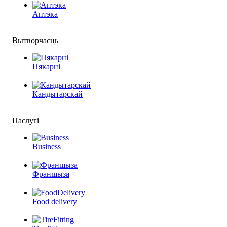
Аптэка
Вытворчасць
Пякарні
Кандытарскай
Паслугі
Business
Франшыза
Food delivery