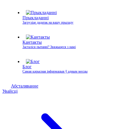
Прыкладанні
Загрузіце дадатак на вашу прыладу
Кантакты
Засталіся пытанні? Звяжыцеся з намі
Блог
Самая карысная інфармацыя ў адным месцы
Абсталяванне
Увайсці