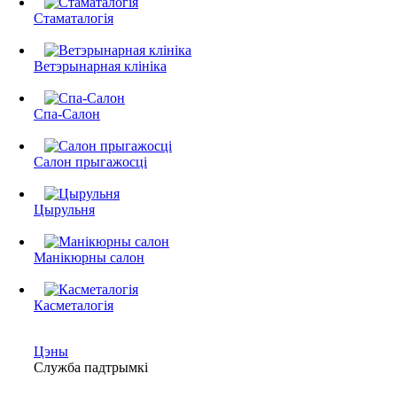
Стаматалогія
Ветэрынарная клініка
Спа-Салон
Салон прыгажосці
Цырульня
Манікюрны салон
Касметалогія
Цэны
Служба падтрымкі