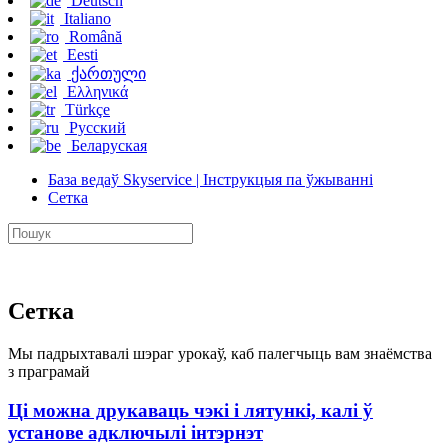
Deutsch
Italiano
Română
Eesti
ქართული
Ελληνικά
Türkçe
Русский
Беларуская
База ведаў Skyservice | Інструкцыя па ўжыванні
Сетка
Сетка
Мы падрыхтавалі шэраг урокаў, каб палегчыць вам знаёмства
з праграмай
Ці можна друкаваць чэкі і лятункі, калі ў
установе адключылі інтэрнэт