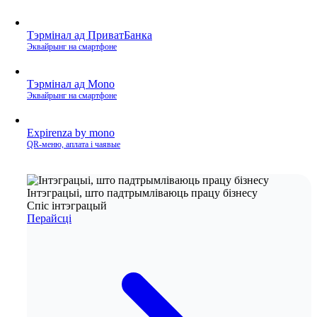
Тэрмінал ад ПриватБанка
Эквайрынг на смартфоне
Тэрмінал ад Mono
Эквайрынг на смартфоне
Expirenza by mono
QR‑меню, аплата і чаявые
Інтэграцыі, што падтрымліваюць працу бізнесу
Спіс інтэграцый
Перайсці