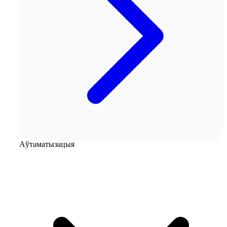
Аўтаматызацыя