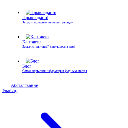
Прыкладанні
Загрузіце дадатак на вашу прыладу
Кантакты
Засталіся пытанні? Звяжыцеся з намі
Блог
Самая карысная інфармацыя ў адным месцы
Абсталяванне
Увайсці