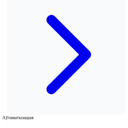
Аўтаматызацыя