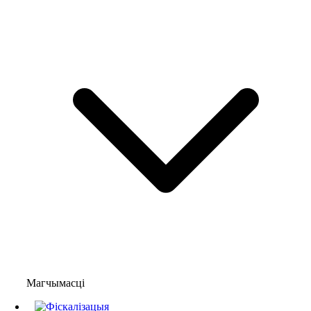
Магчымасці