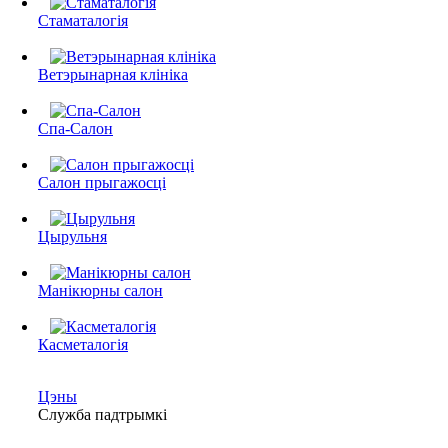
Стаматалогія
Ветэрынарная клініка
Спа-Салон
Салон прыгажосці
Цырульня
Манікюрны салон
Касметалогія
Цэны
Служба падтрымкі