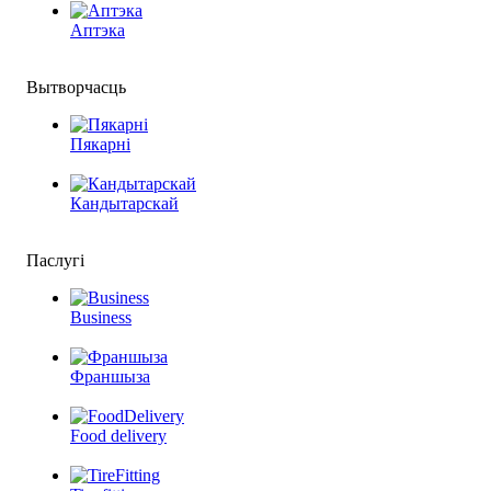
Аптэка
Вытворчасць
Пякарні
Кандытарскай
Паслугі
Business
Франшыза
Food delivery