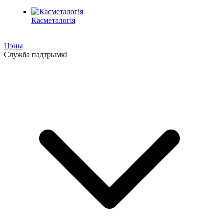
Касметалогія
Цэны
Служба падтрымкі