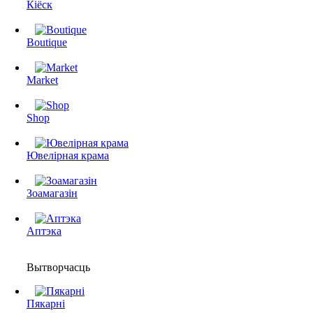
Кіёск
Boutique
Market
Shop
Ювелірная крама
Зоамагазін
Аптэка
Вытворчасць
Пякарні