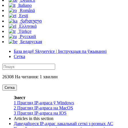
Deutsch
Italiano
Română
Eesti
ქართული
Ελληνικά
Türkçe
Русский
Беларуская
База ведаў Skyservice | Інструкцыя па ўжыванні
Сетка
26308 На читання: 1 хвилин
Сетка
Змест
1
Прагляд IP-адраса ў Windows
2
Прагляд IP-адраса на MacOS
3
Прагляд IP-адраса на IOS
Articles in this section
Даведайцеся IP-адрас лакальнай сеткі з розных АС