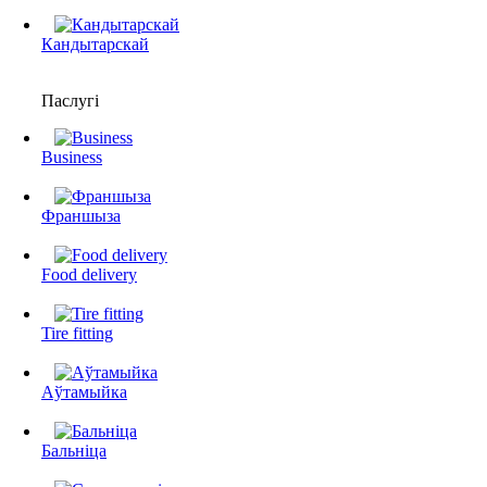
Кандытарскай
Паслугі
Business
Франшыза
Food delivery
Tire fitting
Аўтамыйка
Бальніца