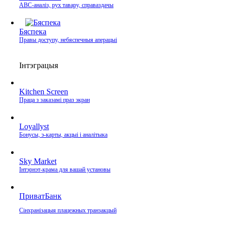
ABC-аналіз, рух тавару, справаздачы
Бяспека
Правы доступу, небяспечныя аперацыі
Інтэграцыя
Kitchen Screen
Праца з заказамі праз экран
Loyallyst
Бонусы, э‑карты, акцыі і аналітыка
Sky Market
Інтэрнэт‑крама для вашай установы
ПриватБанк
Сінхранізацыя плацежных транзакцый