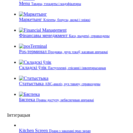
Menu
Тавары, тэхкарты і мадэфікатары
Маркетынг
Кліенты, бонусы, акцыі і зніжкі
Фінансавы менеджмент
Каса, выдаткі, справаздачы
Pos-терминал
Продажы, друк чэкаў, касавыя аперацыі
Складскі ўлік
Паступленні, спісанні і інвентарызацыя
Статыстыка
ABC-аналіз, рух тавару, справаздачы
Бяспека
Правы доступу, небяспечныя аперацыі
Інтэграцыя
Kitchen Screen
Праца з заказамі праз экран