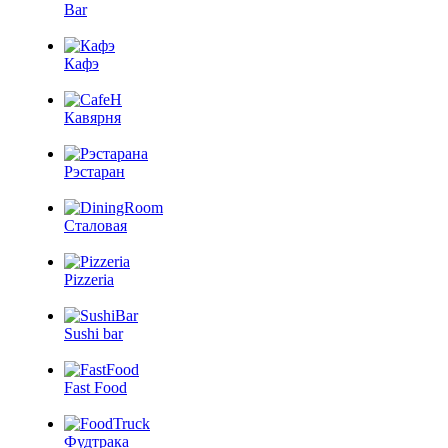
Bar
Кафэ
Кавярня
Рэстаран
Сталовая
Pizzeria
Sushi bar
Fast Food
Фудтрака