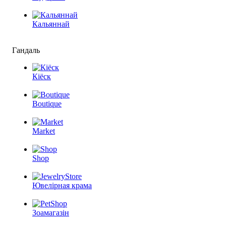
Кальяннай
Гандаль
Кіёск
Boutique
Market
Shop
Ювелірная крама
Зоамагазін