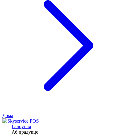
Дэма
Галоўная
Аб прадукце