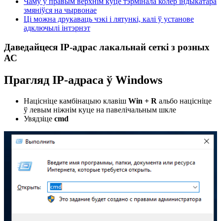
Чаму ў правым верхнім куце тэрмінала колер індыкатара
змяніўся на чырвонае
Ці можна друкаваць чэкі і лятункі, калі ў установе
адключылі інтэрнэт
Даведайцеся IP-адрас лакальнай сеткі з розных
АС
Прагляд IP-адраса ў Windows
Націсніце камбінацыю клавіш
Win + R
альбо націсніце
ў левым ніжнім куце на павелічальным шкле
Увядзіце
cmd