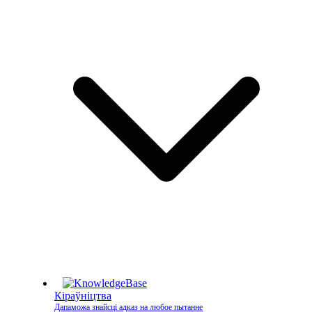
Кіраўніцтва
Дапаможа знайсці адказ на любое пытанне