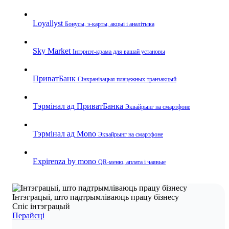
Loyallyst
Бонусы, э‑карты, акцыі і аналітыка
Sky Market
Інтэрнэт‑крама для вашай установы
ПриватБанк
Сінхранізацыя плацежных транзакцый
Тэрмінал ад ПриватБанка
Эквайрынг на смартфоне
Тэрмінал ад Mono
Эквайрынг на смартфоне
Expirenza by mono
QR‑меню, аплата і чаявые
Інтэграцыі, што падтрымліваюць працу бізнесу
Спіс інтэграцый
Перайсці