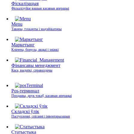
Фіскалізацыя
Фіскалізуйце вашыя касавыя аперацыі
Menu
Тавары, тэхкарты і мадэфікатары
Маркетынг
Кліенты, бонусы, акцыі і зніжкі
Фінансавы менеджмент
Каса, выдаткі, справаздачы
Pos-терминал
Продажы, друк чэкаў, касавыя аперацыі
Складскі ўлік
Паступленні, спісанні і інвентарызацыя
Статыстыка