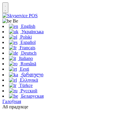
Be
English
Українська
Polski
Español
Français
Deutsch
Italiano
Română
Eesti
ქართული
Ελληνικά
Türkçe
Русский
Беларуская
Галоўная
Аб прадукце