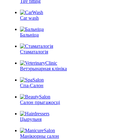
Tire fitting
Car wash
Бальніца
Стаматалогія
Ветэрынарная клініка
Спа-Салон
Салон прыгажосці
Цырульня
Манікюрны салон