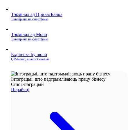
Тэрмінал ад ПриватБанка
Эквайрынг на смартфоне
Тэрмінал ад Mono
Эквайрынг на смартфоне
Expirenza by mono
QR‑меню, аплата і чаявые
Інтэграцыі, што падтрымліваюць працу бізнесу
Спіс інтэграцый
Перайсці