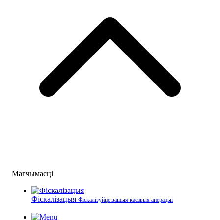
Магчымасці
Фіскалізацыя
Фіскалізуйце вашыя касавыя аперацыі