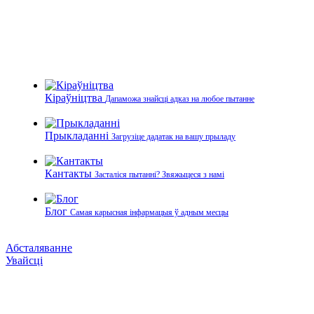
Кіраўніцтва
Дапаможа знайсці адказ на любое пытанне
Прыкладанні
Загрузіце дадатак на вашу прыладу
Кантакты
Засталіся пытанні? Звяжыцеся з намі
Блог
Самая карысная інфармацыя ў адным месцы
Абсталяванне
Увайсці