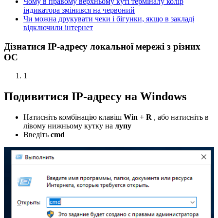
Чому в правому верхньому куті терміналу колір
індикатора змінився на червоний
Чи можна друкувати чеки і бігунки, якщо в закладі
відключили інтернет
Дізнатися IP-адресу локальної мережі з різних
ОС
1
Подивитися IP-адресу на Windows
Натисніть комбінацію клавіш
Win + R
, або натисніть в
лівому нижньому кутку на
лупу
Введіть
cmd