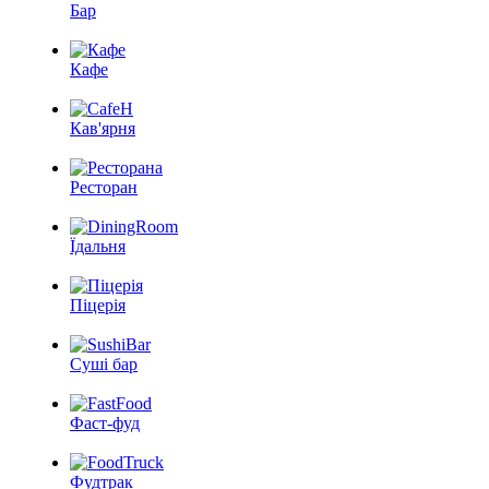
Бар
Кафе
Кав'ярня
Ресторан
Їдальня
Піцерія
Суші бар
Фаст-фуд
Фудтрак