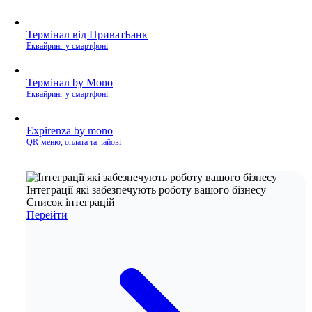
Термінал від ПриватБанк
Еквайринг у смартфоні
Термінал by Mono
Еквайринг у смартфоні
Expirenza by mono
QR-меню, оплата та чайові
Інтеграції які забезпечують роботу вашого бізнесу
Список інтеграцій
Перейти