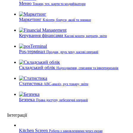
Меню
Товари, тех. карти та модифікатори
Маркетинг
Клієнти, бонуси, акції та знижки
Керування фінансами
Касові кошти, витрати, звіти
Pos-термінал
Продаж, друк чеку, касові операції
Складський облік
Надходження, списання та інвентаризація
Статистика
ABC-аналіз, рух товару, звіти
Безпека
Права доступу, небезпечні операції
Інтеграції
Kitchen Screen
Робота з замовленнями через екран