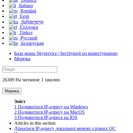
Deutsch
Italiano
Română
Eesti
ქართული
Ελληνικά
Türkçe
Русский
Беларуская
База знань Skyservice | Інструкції по користуванню
Мережа
26309 На читання: 1 хвилин
Мережа
Зміст
1
Подивитися IP-адресу на Windows
2
Подивитися IP-адресу на MacOS
3
Подивитися IP-адреса на IOS
Articles in this section
Дізнатися IP-адресу локальної мережі з різних ОС