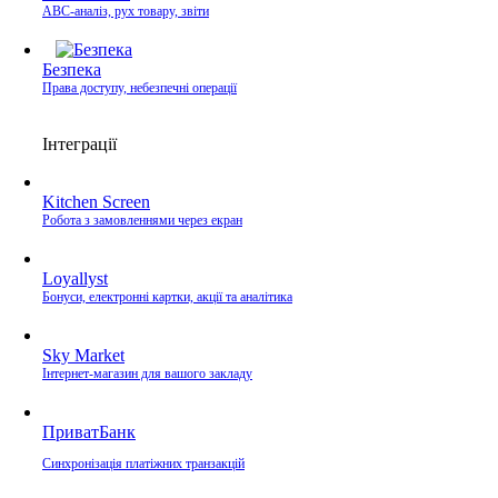
ABC-аналіз, рух товару, звіти
Безпека
Права доступу, небезпечні операції
Інтеграції
Kitchen Screen
Робота з замовленнями через екран
Loyallyst
Бонуси, електронні картки, акції та аналітика
Sky Market
Інтернет-магазин для вашого закладу
ПриватБанк
Синхронізація платіжних транзакцій