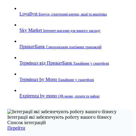
Loyallyst
Бонуси, електронні картки, акції та аналітика
Sky Market
Інтернет-магазин для вашого закладу
ПриватБанк
Синхронізація платіжних транзакцій
Термінал від ПриватБанк
Еквайринг у смартфоні
Термінал by Mono
Еквайринг у смартфоні
Expirenza by mono
QR-меню, оплата та чайові
Інтеграції які забезпечують роботу вашого бізнесу
Список інтеграцій
Перейти