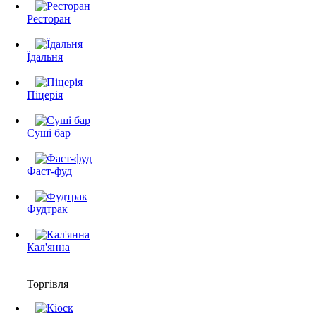
Ресторан
Їдальня
Піцерія
Суші бар
Фаст-фуд
Фудтрак
Кал'янна
Торгівля