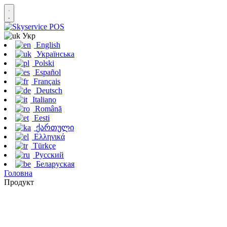
Укр
English
Українська
Polski
Español
Français
Deutsch
Italiano
Română
Eesti
ქართული
Ελληνικά
Türkçe
Русский
Беларуская
Головна
Продукт