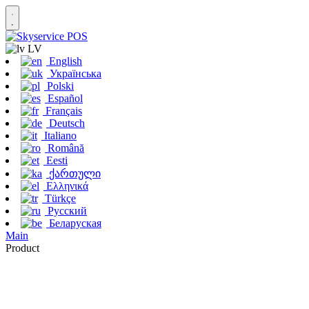
LV
English
Українська
Polski
Español
Français
Deutsch
Italiano
Română
Eesti
ქართული
Ελληνικά
Türkçe
Русский
Беларуская
Main
Product