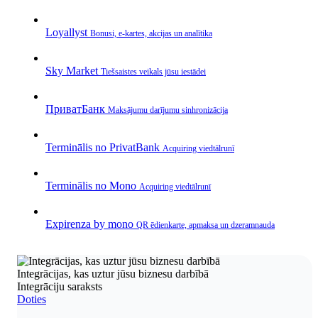
Loyallyst
Bonusi, e‑kartes, akcijas un analītika
Sky Market
Tiešsaistes veikals jūsu iestādei
ПриватБанк
Maksājumu darījumu sinhronizācija
Terminālis no PrivatBank
Acquiring viedtālrunī
Terminālis no Mono
Acquiring viedtālrunī
Expirenza by mono
QR ēdienkarte, apmaksa un dzeramnauda
Integrācijas, kas uztur jūsu biznesu darbībā
Integrāciju saraksts
Doties