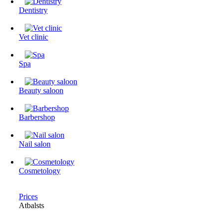
Dentistry
Vet clinic
Spa
Beauty saloon
Barbershop
Nail salon
Cosmetology
Prices
Atbalsts