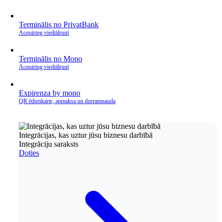
Terminālis no PrivatBank
Acquiring viedtālrunī
Terminālis no Mono
Acquiring viedtālrunī
Expirenza by mono
QR ēdienkarte, apmaksa un dzeramnauda
Integrācijas, kas uztur jūsu biznesu darbībā
Integrāciju saraksts
Doties