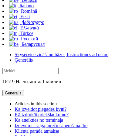
Deutsch
Italiano
Română
Eesti
ქართული
Ελληνικά
Türkçe
Русский
Беларуская
Skyservice zināšanu bāze | Instructiones ad usum
Ģenerālis
16519 На читання: 1 хвилин
Ģenerālis
Articles in this section
Kā izveidot piegādes kvīti?
Kā izdrukāt priekšlaukumu?
Kā atteikties no termināļa
Izdevumi – alga, preču saņemšana, īre
Klienta parāda atmaksa