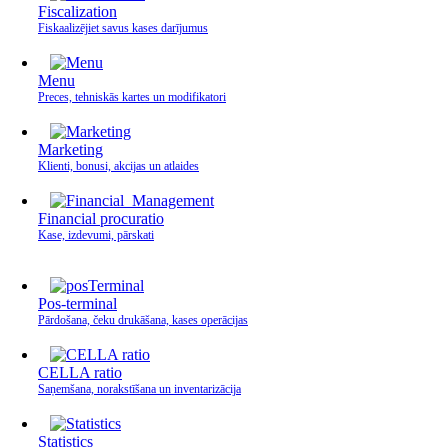
Fiscalization
Fiskaalizējiet savus kases darījumus
Menu
Preces, tehniskās kartes un modifikatori
Marketing
Klienti, bonusi, akcijas un atlaides
Financial procuratio
Kase, izdevumi, pārskati
Pos-terminal
Pārdošana, čeku drukāšana, kases operācijas
CELLA ratio
Saņemšana, norakstīšana un inventarizācija
Statistics