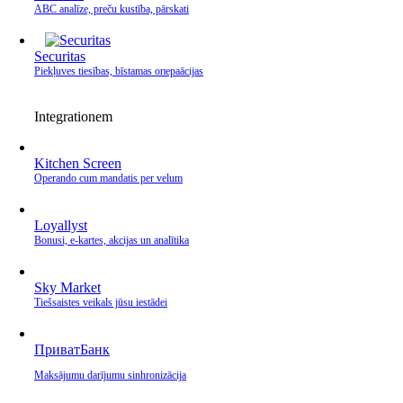
ABC analīze, preču kustība, pārskati
Securitas
Piekļuves tiesības, bīstamas операācijas
Integrationem
Kitchen Screen
Operando cum mandatis per velum
Loyallyst
Bonusi, e‑kartes, akcijas un analītika
Sky Market
Tiešsaistes veikals jūsu iestādei
ПриватБанк
Maksājumu darījumu sinhronizācija