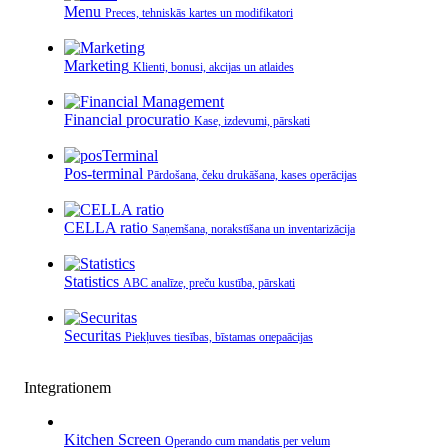
Menu
Preces, tehniskās kartes un modifikatori
Marketing
Klienti, bonusi, akcijas un atlaides
Financial procuratio
Kase, izdevumi, pārskati
Pos-terminal
Pārdošana, čeku drukāšana, kases operācijas
CELLA ratio
Saņemšana, norakstīšana un inventarizācija
Statistics
ABC analīze, preču kustība, pārskati
Securitas
Piekļuves tiesības, bīstamas операācijas
Integrationem
Kitchen Screen
Operando cum mandatis per velum