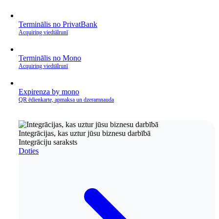
Terminālis no PrivatBank
Acquiring viedtālrunī
Terminālis no Mono
Acquiring viedtālrunī
Expirenza by mono
QR ēdienkarte, apmaksa un dzeramnauda
Integrācijas, kas uztur jūsu biznesu darbībā
Integrāciju saraksts
Doties