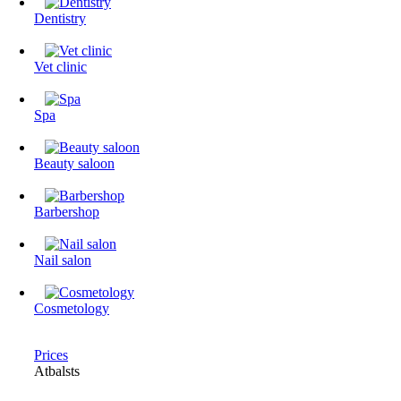
Dentistry
Vet clinic
Spa
Beauty saloon
Barbershop
Nail salon
Cosmetology
Prices
Atbalsts