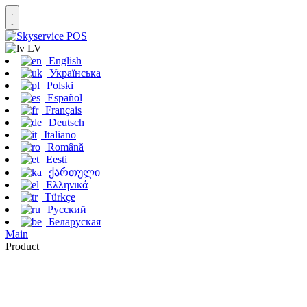
LV
English
Українська
Polski
Español
Français
Deutsch
Italiano
Română
Eesti
ქართული
Ελληνικά
Türkçe
Русский
Беларуская
Main
Product