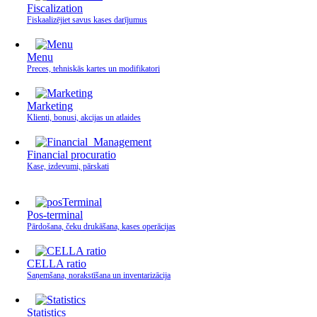
Fiscalization
Fiskaalizējiet savus kases darījumus
Menu
Preces, tehniskās kartes un modifikatori
Marketing
Klienti, bonusi, akcijas un atlaides
Financial procuratio
Kase, izdevumi, pārskati
Pos-terminal
Pārdošana, čeku drukāšana, kases operācijas
CELLA ratio
Saņemšana, norakstīšana un inventarizācija
Statistics