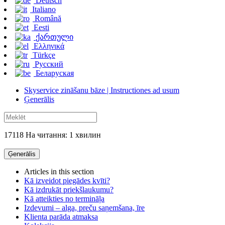
Deutsch
Italiano
Română
Eesti
ქართული
Ελληνικά
Türkçe
Русский
Беларуская
Skyservice zināšanu bāze | Instructiones ad usum
Ģenerālis
17118 На читання: 1 хвилин
Ģenerālis
Articles in this section
Kā izveidot piegādes kvīti?
Kā izdrukāt priekšlaukumu?
Kā atteikties no termināļa
Izdevumi – alga, preču saņemšana, īre
Klienta parāda atmaksa