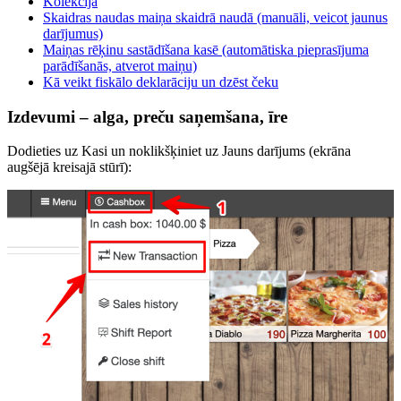
Kolekcija
Skaidras naudas maiņa skaidrā naudā (manuāli, veicot jaunus
darījumus)
Maiņas rēķinu sastādīšana kasē (automātiska pieprasījuma
parādīšanās, atverot maiņu)
Kā veikt fiskālo deklarāciju un dzēst čeku
Izdevumi – alga, preču saņemšana, īre
Dodieties uz Kasi un noklikšķiniet uz Jauns darījums (ekrāna
augšējā kreisajā stūrī):