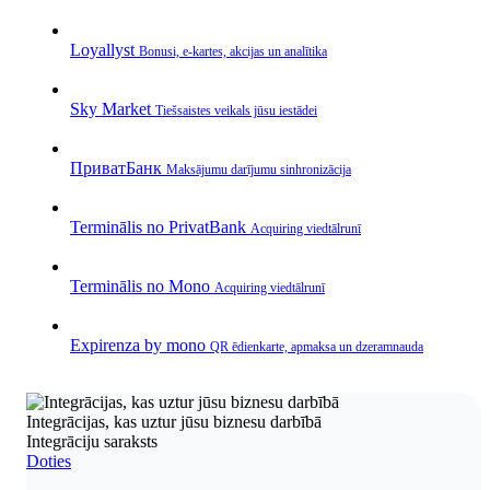
Loyallyst
Bonusi, e‑kartes, akcijas un analītika
Sky Market
Tiešsaistes veikals jūsu iestādei
ПриватБанк
Maksājumu darījumu sinhronizācija
Terminālis no PrivatBank
Acquiring viedtālrunī
Terminālis no Mono
Acquiring viedtālrunī
Expirenza by mono
QR ēdienkarte, apmaksa un dzeramnauda
Integrācijas, kas uztur jūsu biznesu darbībā
Integrāciju saraksts
Doties