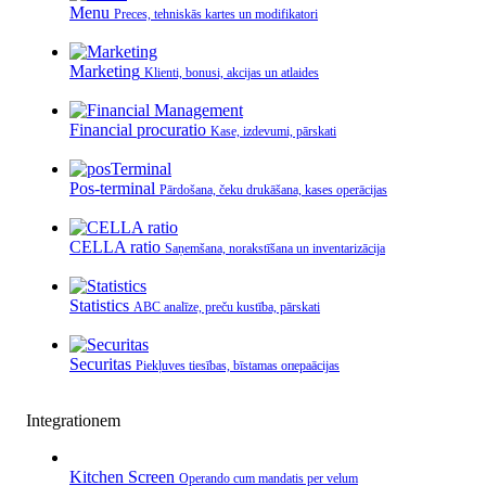
Menu
Preces, tehniskās kartes un modifikatori
Marketing
Klienti, bonusi, akcijas un atlaides
Financial procuratio
Kase, izdevumi, pārskati
Pos-terminal
Pārdošana, čeku drukāšana, kases operācijas
CELLA ratio
Saņemšana, norakstīšana un inventarizācija
Statistics
ABC analīze, preču kustība, pārskati
Securitas
Piekļuves tiesības, bīstamas операācijas
Integrationem
Kitchen Screen
Operando cum mandatis per velum