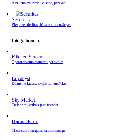
ABC analīze, preču kustība, pārskati
Securitas
Piekļuves tiesības, bīstamas операācijas
Integrationem
Kitchen Screen
Operando cum mandatis per velum
Loyallyst
Bonusi, e‑kartes, akcijas un analītika
Sky Market
Tiešsaistes veikals jūsu iestādei
ПриватБанк
Maksājumu darījumu sinhronizācija