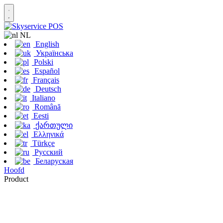
NL
English
Українська
Polski
Español
Français
Deutsch
Italiano
Română
Eesti
ქართული
Ελληνικά
Türkçe
Русский
Беларуская
Hoofd
Product