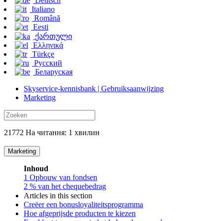
Deutsch
Italiano
Română
Eesti
ქართული
Ελληνικά
Türkçe
Русский
Беларуская
Skyservice-kennisbank | Gebruiksaanwijzing
Marketing
21772 На читання: 1 хвилин
Marketing
Inhoud
1
Opbouw van fondsen
2
% van het chequebedrag
Articles in this section
Creëer een bonusloyaliteitsprogramma
Hoe afgeprijsde producten te kiezen