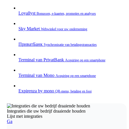
Loyallyst
Bonussen, e‑kaarten, promoties en analyses
Sky Market
Webwinkel voor uw onderneming
ПриватБанк
Synchronisatie van betalingstransacties
Terminal van PrivatBank
Acquiring op een smartphone
Terminal van Mono
Acquiring op een smartphone
Expirenza by mono
QR‑menu, betaling en fooi
Integraties die uw bedrijf draaiende houden
Lijst met integraties
Ga