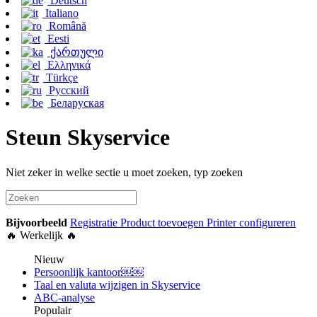
Deutsch
Italiano
Română
Eesti
ქართული
Ελληνικά
Türkçe
Русский
Беларуская
Steun Skyservice
Niet zeker in welke sectie u moet zoeken, typ zoeken
Bijvoorbeeld
Registratie
Product toevoegen
Printer configureren
🔥 Werkelijk 🔥
Nieuw
Persoonlijk kantoor￼￼
Taal en valuta wijzigen in Skyservice
ABC-analyse
Populair