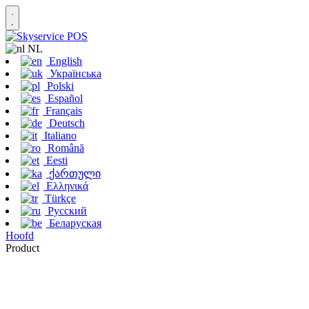
NL
English
Українська
Polski
Español
Français
Deutsch
Italiano
Română
Eesti
ქართული
Ελληνικά
Türkçe
Русский
Беларуская
Hoofd
Product