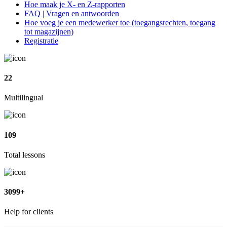
Hoe maak je X- en Z-rapporten
FAQ | Vragen en antwoorden
Hoe voeg je een medewerker toe (toegangsrechten, toegang
tot magazijnen)
Registratie
22
Multilingual
109
Total lessons
3099
+
Help for clients