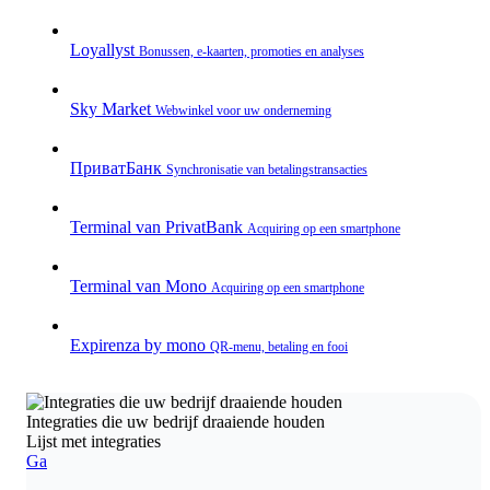
Loyallyst
Bonussen, e‑kaarten, promoties en analyses
Sky Market
Webwinkel voor uw onderneming
ПриватБанк
Synchronisatie van betalingstransacties
Terminal van PrivatBank
Acquiring op een smartphone
Terminal van Mono
Acquiring op een smartphone
Expirenza by mono
QR‑menu, betaling en fooi
Integraties die uw bedrijf draaiende houden
Lijst met integraties
Ga