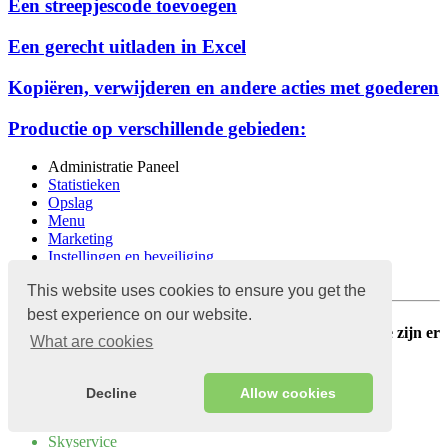
Een streepjescode toevoegen
Een gerecht uitladen in Excel
Kopiëren, verwijderen en andere acties met goederen
Productie op verschillende gebieden:
Administratie Paneel
Statistieken
Opslag
Menu
Marketing
Instellingen en beveiliging
Financiën
This website uses cookies to ensure you get the
best experience on our website.
We hebben het antwoord op uw vraag niet gevonden, we zijn er
What are cookies
om u te helpen
Schrijf ons
Decline
Allow cookies
Skyservice