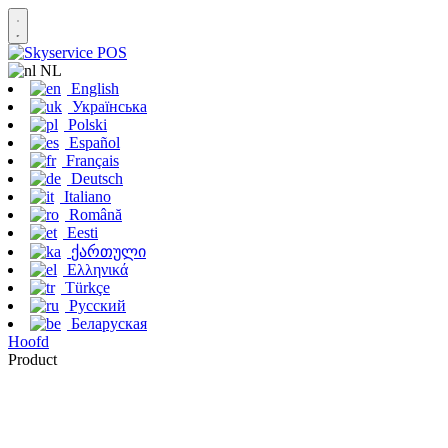
NL
English
Українська
Polski
Español
Français
Deutsch
Italiano
Română
Eesti
ქართული
Ελληνικά
Türkçe
Русский
Беларуская
Hoofd
Product