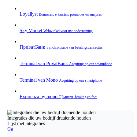
Loyallyst
Bonussen, e‑kaarten, promoties en analyses
Sky Market
Webwinkel voor uw onderneming
ПриватБанк
Synchronisatie van betalingstransacties
Terminal van PrivatBank
Acquiring op een smartphone
Terminal van Mono
Acquiring op een smartphone
Expirenza by mono
QR‑menu, betaling en fooi
Integraties die uw bedrijf draaiende houden
Lijst met integraties
Ga