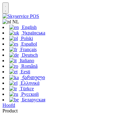
NL
English
Українська
Polski
Español
Français
Deutsch
Italiano
Română
Eesti
ქართული
Ελληνικά
Türkçe
Русский
Беларуская
Hoofd
Product