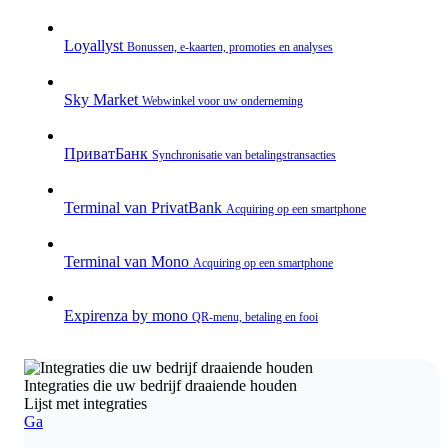
Loyallyst
Bonussen, e‑kaarten, promoties en analyses
Sky Market
Webwinkel voor uw onderneming
ПриватБанк
Synchronisatie van betalingstransacties
Terminal van PrivatBank
Acquiring op een smartphone
Terminal van Mono
Acquiring op een smartphone
Expirenza by mono
QR‑menu, betaling en fooi
Integraties die uw bedrijf draaiende houden
Lijst met integraties
Ga