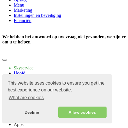
Menu
Marketing
Instellingen en beveiliging
Financiën
We hebben het antwoord op uw vraag niet gevonden, we zijn er
om u te helpen
Schrijf ons
Skyservice
Hoofd
Product
This website uses cookies to ensure you get the
Automatisering
Cafe
best experience on our website.
Koffiehuis
What are cookies
Foodtruck
Hookah
Bakkerij
Decline
Allow cookies
Banketbakkerij
Prijzen
Apps