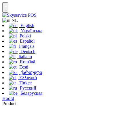
NL
English
Українська
Polski
Español
Français
Deutsch
Italiano
Română
Eesti
ქართული
Ελληνικά
Türkçe
Русский
Беларуская
Hoofd
Product