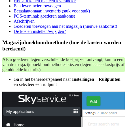
Hoe afrekenen met een leverancier
Een leverancier toevoegen
Betaalautomaat: inventaris (stuk voor stuk)
POS-terminal: goederen aankomst
Afschrijven
Goederen toevoegen aan het magazijn (nieuwe aankomst)
De kosten instellen/wijzigen?
Magazijnboekhoudmethode (hoe de kosten worden
berekend)
Als u goederen tegen verschillende kostprijzen ontvangt, kunt u een
van de magazijnboekhoudmethodes kiezen (tegen laatste kostprijs of
gemiddelde kostprijs)
Ga in het beheerderspaneel naar
Instellingen – Ruilpunten
en selecteer een ruilpunt