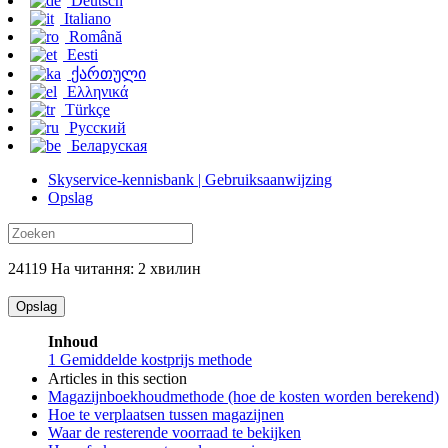
Deutsch
Italiano
Română
Eesti
ქართული
Ελληνικά
Türkçe
Русский
Беларуская
Skyservice-kennisbank | Gebruiksaanwijzing
Opslag
24119 На читання: 2 хвилин
Opslag
Inhoud
1
Gemiddelde kostprijs methode
Articles in this section
Magazijnboekhoudmethode (hoe de kosten worden berekend)
Hoe te verplaatsen tussen magazijnen
Waar de resterende voorraad te bekijken