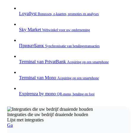
Loyallyst
Bonussen, e‑kaarten, promoties en analyses
Sky Market
Webwinkel voor uw onderneming
ПриватБанк
Synchronisatie van betalingstransacties
Terminal van PrivatBank
Acquiring op een smartphone
Terminal van Mono
Acquiring op een smartphone
Expirenza by mono
QR‑menu, betaling en fooi
Integraties die uw bedrijf draaiende houden
Lijst met integraties
Ga