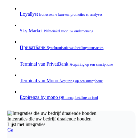
Loyallyst
Bonussen, e‑kaarten, promoties en analyses
Sky Market
Webwinkel voor uw onderneming
ПриватБанк
Synchronisatie van betalingstransacties
Terminal van PrivatBank
Acquiring op een smartphone
Terminal van Mono
Acquiring op een smartphone
Expirenza by mono
QR‑menu, betaling en fooi
Integraties die uw bedrijf draaiende houden
Lijst met integraties
Ga