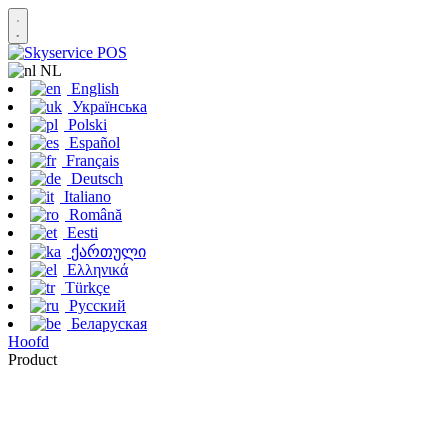
NL
English
Українська
Polski
Español
Français
Deutsch
Italiano
Română
Eesti
ქართული
Ελληνικά
Türkçe
Русский
Беларуская
Hoofd
Product