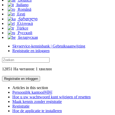
Deutsch
Italiano
Română
Eesti
ქართული
Ελληνικά
Türkçe
Русский
Беларуская
Skyservice-kennisbank | Gebruiksaanwijzing
Registratie en inloggen
12851 На читання: 1 хвилин
Registratie en inloggen
Articles in this section
Persoonlijk kantoor￼￼
Hoe u uw wachtwoord kunt wijzigen of resetten
Maak kennis zonder registratie
Registratie
Hoe de applicatie te installeren