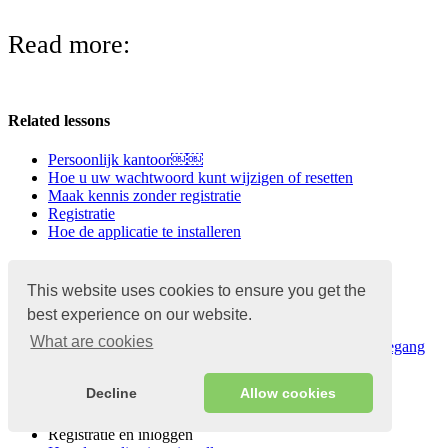
Read more:
Related lessons
Persoonlijk kantoor￼￼
Hoe u uw wachtwoord kunt wijzigen of resetten
Maak kennis zonder registratie
Registratie
Hoe de applicatie te installeren
Popular Lessons
This website uses cookies to ensure you get the
Hoe maak je X- en Z-rapporten
best experience on our website.
FAQ | Vragen en antwoorden
What are cookies
Hoe voeg je een medewerker toe (toegangsrechten, toegang
tot magazijnen)
Registratie
Decline
Allow cookies
Hoe voeg je een product toe (stuk)
Registratie en inloggen