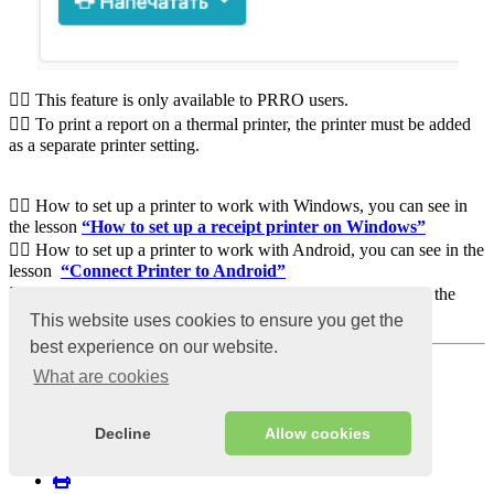
☝🏼 This feature is only available to PRRO users.
☝🏼 To print a report on a thermal printer, the printer must be added
as a separate printer setting.
☝🏼 How to set up a printer to work with Windows, you can see in
the lesson
“How to set up a receipt printer on Windows”
☝🏼 How to set up a printer to work with Android, you can see in the
lesson
“Connect Printer to Android”
☝🏼 How to set up a printer to work with IOS, you can see in the
lesson
“Connect Printer to IOS”
This website uses cookies to ensure you get the
best experience on our website.
Views:
12399
What are cookies
Published:
3 april 2022
Last updated:
29 juli 2022;
Decline
Allow cookies