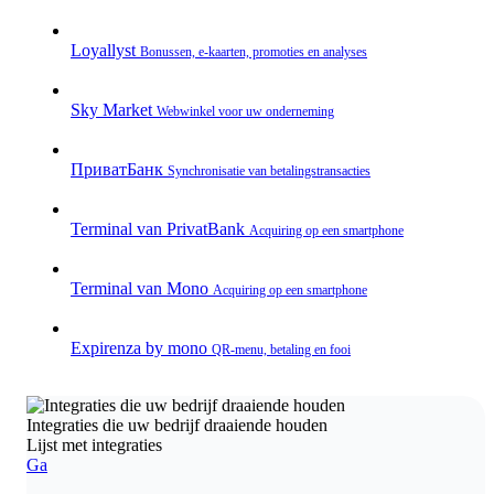
Loyallyst
Bonussen, e‑kaarten, promoties en analyses
Sky Market
Webwinkel voor uw onderneming
ПриватБанк
Synchronisatie van betalingstransacties
Terminal van PrivatBank
Acquiring op een smartphone
Terminal van Mono
Acquiring op een smartphone
Expirenza by mono
QR‑menu, betaling en fooi
Integraties die uw bedrijf draaiende houden
Lijst met integraties
Ga