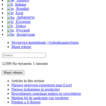
Deutsch
Italiano
Română
Eesti
ქართული
Ελληνικά
Türkçe
Русский
Беларуская
Skyservice-kennisbank | Gebruiksaanwijzing
Maart release
12399 На читання: 1 хвилин
Maart release
Articles in this section
Nieuwe gegevens exporteren naar Excel
Nieuwe kolommen in producten
Bewerkingen ongedaan maken en verwijderen
Markup bij de aankomst van goederen
Printing a Z-Report