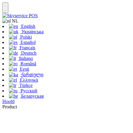
NL
English
Українська
Polski
Español
Français
Deutsch
Italiano
Română
Eesti
ქართული
Ελληνικά
Türkçe
Русский
Беларуская
Hoofd
Product