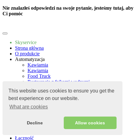
Nie znalazłeś odpowiedzi na swoje pytanie, jesteśmy tutaj, aby
Ci pomóc
Napisz do nas
Skyservice
Strona główna
O produkcie
Automatyzacja
Kawiarnia
Kawiarnia
Food Truck
Restauracjа z fajkami wodnymi
Piekarnia
This website uses cookies to ensure you get the
Cukiernia
best experience on our website.
Ceny
Aplikacje
What are cookies
Przewodnik
Aplikacje
Łączność
Decline
Allow cookies
Blog
Przewodnik
Łączność