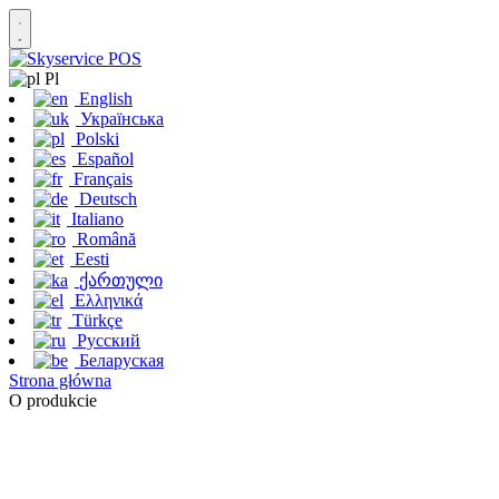
Pl
English
Українська
Polski
Español
Français
Deutsch
Italiano
Română
Eesti
ქართული
Ελληνικά
Türkçe
Русский
Беларуская
Strona główna
O produkcie