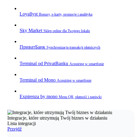
Loyallyst
Bonusy, e‑karty, promocje i analityka
Sky Market
Sklep online dla Twojego lokalu
ПриватБанк
Synchronizacja transakcji płatniczych
Terminal od PrivatBanku
Acquiring w smartfonie
Terminal od Mono
Acquiring w smartfonie
Expirenza by mono
Menu QR, płatność i napiwki
Integracje, które utrzymują Twój biznes w działaniu
Lista integracji
Przejdź