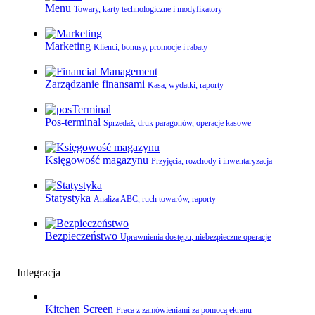
Menu
Towary, karty technologiczne i modyfikatory
Marketing
Klienci, bonusy, promocje i rabaty
Zarządzanie finansami
Kasa, wydatki, raporty
Pos-terminal
Sprzedaż, druk paragonów, operacje kasowe
Księgowość magazynu
Przyjęcia, rozchody i inwentaryzacja
Statystyka
Analiza ABC, ruch towarów, raporty
Bezpieczeństwo
Uprawnienia dostępu, niebezpieczne operacje
Integracja
Kitchen Screen
Praca z zamówieniami za pomocą ekranu