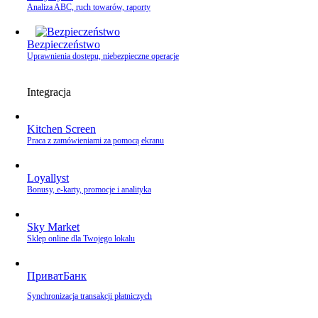
Analiza ABC, ruch towarów, raporty
Bezpieczeństwo
Uprawnienia dostępu, niebezpieczne operacje
Integracja
Kitchen Screen
Praca z zamówieniami za pomocą ekranu
Loyallyst
Bonusy, e‑karty, promocje i analityka
Sky Market
Sklep online dla Twojego lokalu
ПриватБанк
Synchronizacja transakcji płatniczych