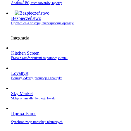
Analiza ABC, ruch towarów, raporty
Bezpieczeństwo
Uprawnienia dostępu, niebezpieczne operacje
Integracja
Kitchen Screen
Praca z zamówieniami za pomocą ekranu
Loyallyst
Bonusy, e‑karty, promocje i analityka
Sky Market
Sklep online dla Twojego lokalu
ПриватБанк
Synchronizacja transakcji płatniczych