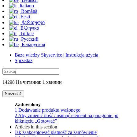
Deutsch
Italiano
Română
Eesti
ქართული
Ελληνικά
Türkçe
Русский
Беларуская
Baza wiedzy Skyservice | Instrukcja użycia
Sprzedaż
14298 На читання: 1 хвилин
Sprzedaż
Zadowolony
1
Dodawanie produktu ważonego
2
Aby zmienić ilość / usunąć element na paragonie po
kliknięciu „Gotować”
Articles in this section
Jak zaakceptować płatność za zamówienie