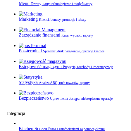
Menu
Towary, karty technologiczne i modyfikatory
Marketing
Klienci, bonusy, promocje i rabaty
Zarządzanie finansami
Kasa, wydatki, raporty
Pos-terminal
Sprzedaż, druk paragonów, operacje kasowe
Księgowość magazynu
Przyjęcia, rozchody i inwentaryzacja
Statystyka
Analiza ABC, ruch towarów, raporty
Bezpieczeństwo
Uprawnienia dostępu, niebezpieczne operacje
Integracja
Kitchen Screen
Praca z zamówieniami za pomocą ekranu