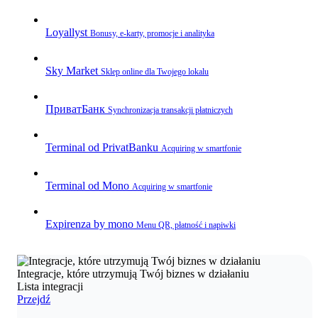
Loyallyst
Bonusy, e‑karty, promocje i analityka
Sky Market
Sklep online dla Twojego lokalu
ПриватБанк
Synchronizacja transakcji płatniczych
Terminal od PrivatBanku
Acquiring w smartfonie
Terminal od Mono
Acquiring w smartfonie
Expirenza by mono
Menu QR, płatność i napiwki
Integracje, które utrzymują Twój biznes w działaniu
Lista integracji
Przejdź