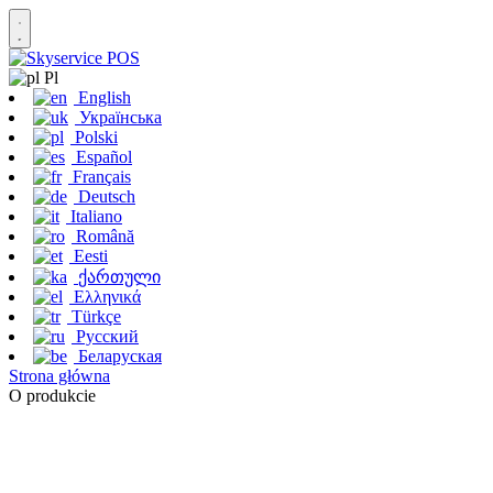
Pl
English
Українська
Polski
Español
Français
Deutsch
Italiano
Română
Eesti
ქართული
Ελληνικά
Türkçe
Русский
Беларуская
Strona główna
O produkcie