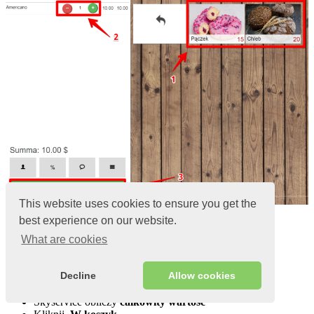
This website uses cookies to ensure you get the
best experience on our website.
II
What are cookies
Dodawanie produktu
ważonego
Decline
Allow cookies
Wybierz element
wagowy
W wyskakującym oknie wprowadź
ilość
(wagę)
Skyservice obliczy
całkowity wartość