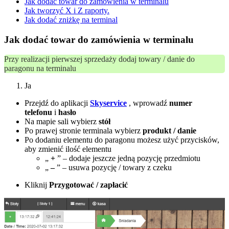
Jak dodać towar do zamówienia w terminalu
Jak tworzyć X i Z raporty.
Jak dodać zniżkę na terminal
Jak dodać towar do zamówienia w terminalu
Przy realizacji pierwszej sprzedaży dodaj towary / danie do
paragonu na terminalu
Ja
Przejdź do aplikacji
Skyservice
, wprowadź
numer
telefonu
i
hasło
Na mapie sali wybierz
stół
Po prawej stronie terminala wybierz
produkt / danie
Po dodaniu elementu do paragonu możesz użyć przycisków,
aby zmienić ilość elementu
„
+
” – dodaje jeszcze jedną pozycję przedmiotu
„
–
” – usuwa pozycję / towary z czeku
Kliknij
Przygotować / zapłacić