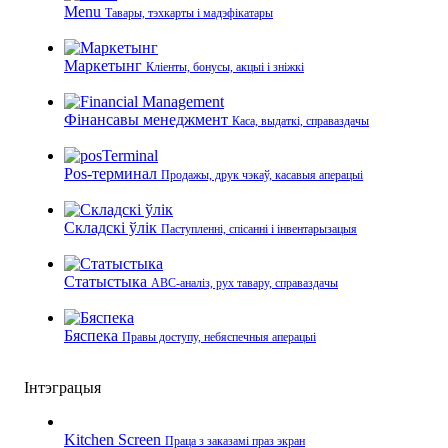
Menu
Тавары, тэхкарты і мадэфікатары
Маркетынг
Кліенты, бонусы, акцыі і зніжкі
Фінансавы менеджмент
Каса, выдаткі, справаздачы
Pos-терминал
Продажы, друк чэкаў, касавыя аперацыі
Складскі ўлік
Паступленні, спісанні і інвентарызацыя
Статыстыка
ABC-аналіз, рух тавару, справаздачы
Бяспека
Правы доступу, небяспечныя аперацыі
Інтэграцыя
Kitchen Screen
Праца з заказамі праз экран