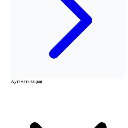
Аўтаматызацыя