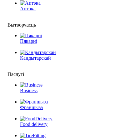
Аптэка
Вытворчасць
Пякарні
Кандытарскай
Паслугі
Business
Франшыза
Food delivery