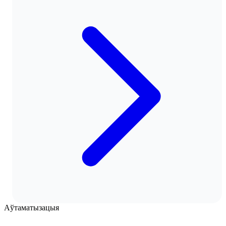
Аўтаматызацыя