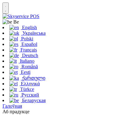
Be
English
Українська
Polski
Español
Français
Deutsch
Italiano
Română
Eesti
ქართული
Ελληνικά
Türkçe
Русский
Беларуская
Галоўная
Аб прадукце