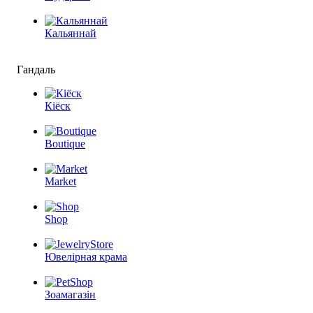
Кальяннай
Гандаль
Кіёск
Boutique
Market
Shop
Ювелірная крама
Зоамагазін