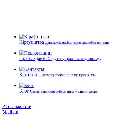
Кіраўніцтва
Дапаможа знайсці адказ на любое пытанне
Прыкладанні
Загрузіце дадатак на вашу прыладу
Кантакты
Засталіся пытанні? Звяжыцеся з намі
Блог
Самая карысная інфармацыя ў адным месцы
Абсталяванне
Увайсці