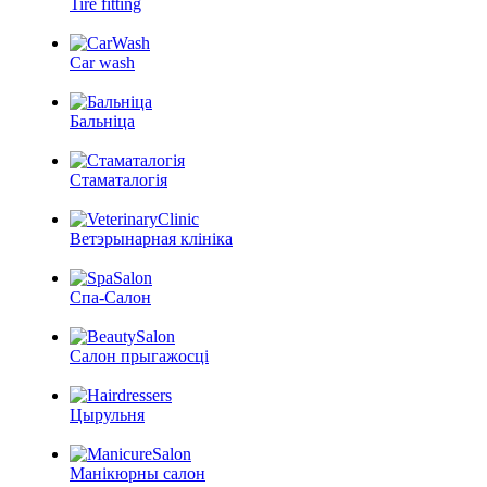
Tire fitting
Car wash
Бальніца
Стаматалогія
Ветэрынарная клініка
Спа-Салон
Салон прыгажосці
Цырульня
Манікюрны салон