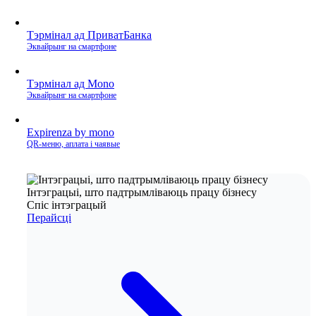
Тэрмінал ад ПриватБанка
Эквайрынг на смартфоне
Тэрмінал ад Mono
Эквайрынг на смартфоне
Expirenza by mono
QR‑меню, аплата і чаявые
Інтэграцыі, што падтрымліваюць працу бізнесу
Спіс інтэграцый
Перайсці