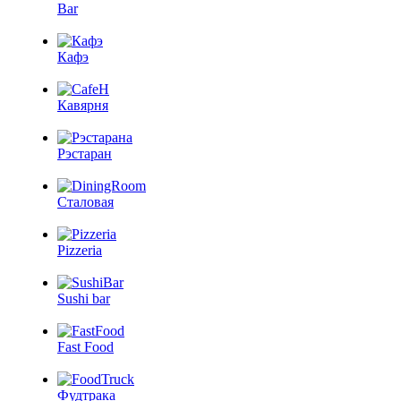
Bar
Кафэ
Кавярня
Рэстаран
Сталовая
Pizzeria
Sushi bar
Fast Food
Фудтрака