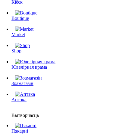
Кіёск
Boutique
Market
Shop
Ювелірная крама
Зоамагазін
Аптэка
Вытворчасць
Пякарні