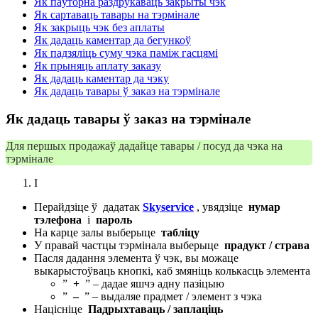
Як паўторна раздрукаваць закрыты чэк
Як сартаваць тавары на тэрмінале
Як закрыць чэк без аплаты
Як дадаць каментар да бегункоў
Як падзяліць суму чэка паміж гасцямі
Як прыняць аплату заказу
Як дадаць каментар да чэку
Як дадаць тавары ў заказ на тэрмінале
Як дадаць тавары ў заказ на тэрмінале
Для першых продажаў дадайце тавары / посуд да чэка на
тэрмінале
I
Перайдзіце ў дадатак
Skyservice
, увядзіце
нумар
тэлефона
і
пароль
На карце залы выберыце
табліцу
У правай частцы тэрмінала выберыце
прадукт / страва
Пасля дадання элемента ў чэк, вы можаце
выкарыстоўваць кнопкі, каб змяніць колькасць элемента
”
+
” – дадае яшчэ адну пазіцыю
”
–
” – выдаляе прадмет / элемент з чэка
Націсніце
Падрыхтаваць / заплаціць