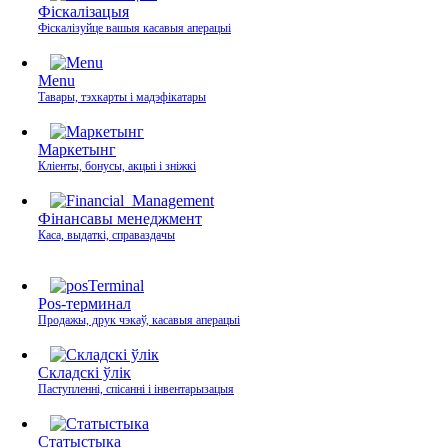
Фіскалізацыя
Фіскалізуйце вашыя касавыя аперацыі
Menu
Тавары, тэхкарты і мадэфікатары
Маркетынг
Кліенты, бонусы, акцыі і зніжкі
Фінансавы менеджмент
Каса, выдаткі, справаздачы
Pos-терминал
Продажы, друк чэкаў, касавыя аперацыі
Складскі ўлік
Паступленні, спісанні і інвентарызацыя
Статыстыка