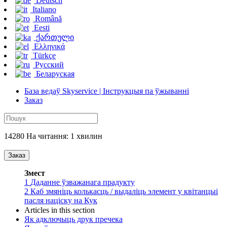
Deutsch
Italiano
Română
Eesti
ქართული
Ελληνικά
Türkçe
Русский
Беларуская
База ведаў Skyservice | Інструкцыя па ўжыванні
Заказ
14280 На читання: 1 хвилин
Заказ
Змест
1
Даданне ўзважанага прадукту
2
Каб змяніць колькасць / выдаліць элемент у квітанцыі
пасля націску на Кук
Articles in this section
Як адключыць друк пречека