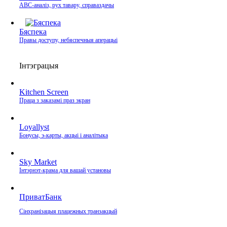
ABC-аналіз, рух тавару, справаздачы
Бяспека
Правы доступу, небяспечныя аперацыі
Інтэграцыя
Kitchen Screen
Праца з заказамі праз экран
Loyallyst
Бонусы, э‑карты, акцыі і аналітыка
Sky Market
Інтэрнэт‑крама для вашай установы
ПриватБанк
Сінхранізацыя плацежных транзакцый