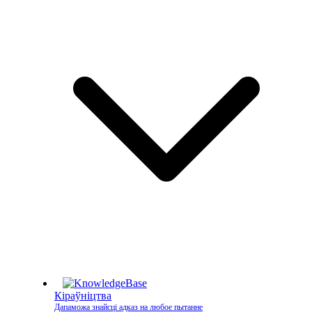
Кіраўніцтва
Дапаможа знайсці адказ на любое пытанне