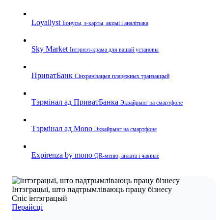
Loyallyst
Бонусы, э‑карты, акцыі і аналітыка
Sky Market
Інтэрнэт‑крама для вашай установы
ПриватБанк
Сінхранізацыя плацежных транзакцый
Тэрмінал ад ПриватБанка
Эквайрынг на смартфоне
Тэрмінал ад Mono
Эквайрынг на смартфоне
Expirenza by mono
QR‑меню, аплата і чаявые
Інтэграцыі, што падтрымліваюць працу бізнесу
Спіс інтэграцый
Перайсці