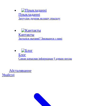
Прыкладанні
Загрузіце дадатак на вашу прыладу
Кантакты
Засталіся пытанні? Звяжыцеся з намі
Блог
Самая карысная інфармацыя ў адным месцы
Абсталяванне
Увайсці