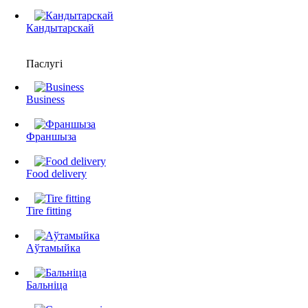
Кандытарскай
Паслугі
Business
Франшыза
Food delivery
Tire fitting
Аўтамыйка
Бальніца