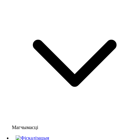
Магчымасці