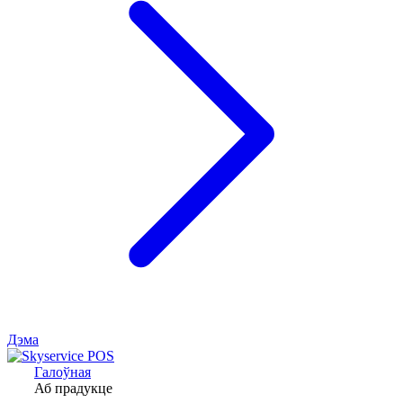
Дэма
Галоўная
Аб прадукце