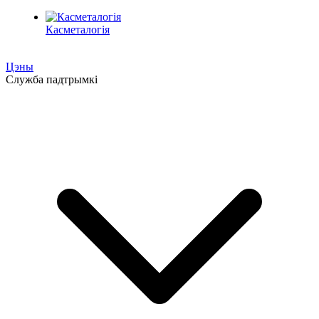
Касметалогія
Цэны
Служба падтрымкі