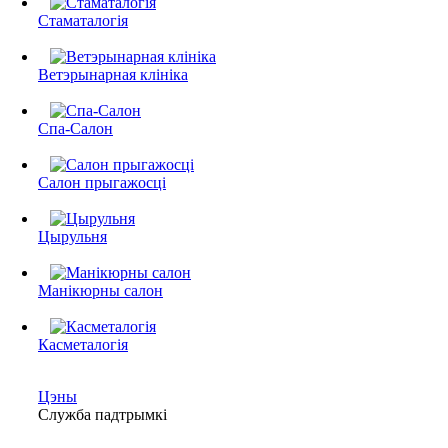
Стаматалогія
Ветэрынарная клініка
Спа-Салон
Салон прыгажосці
Цырульня
Манікюрны салон
Касметалогія
Цэны
Служба падтрымкі