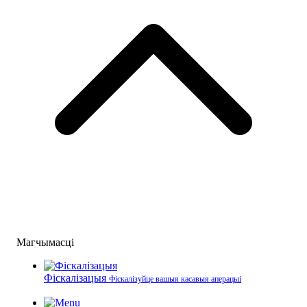
Магчымасці
Фіскалізацыя
Фіскалізуйце вашыя касавыя аперацыі