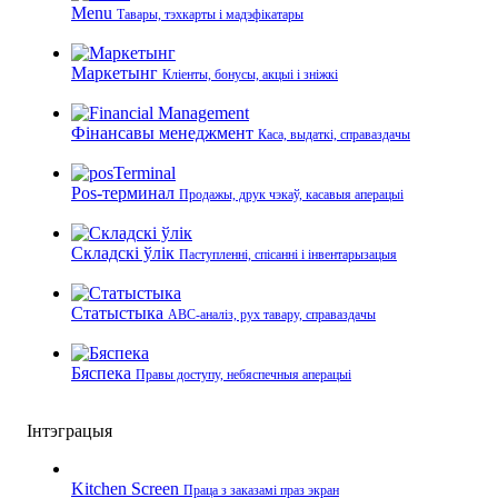
Menu
Тавары, тэхкарты і мадэфікатары
Маркетынг
Кліенты, бонусы, акцыі і зніжкі
Фінансавы менеджмент
Каса, выдаткі, справаздачы
Pos-терминал
Продажы, друк чэкаў, касавыя аперацыі
Складскі ўлік
Паступленні, спісанні і інвентарызацыя
Статыстыка
ABC-аналіз, рух тавару, справаздачы
Бяспека
Правы доступу, небяспечныя аперацыі
Інтэграцыя
Kitchen Screen
Праца з заказамі праз экран