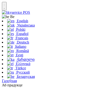
Be
English
Українська
Polski
Español
Français
Deutsch
Italiano
Română
Eesti
ქართული
Ελληνικά
Türkçe
Русский
Беларуская
Галоўная
Аб прадукце