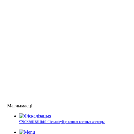
Магчымасці
Фіскалізацыя
Фіскалізуйце вашыя касавыя аперацыі