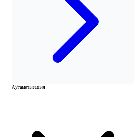
Аўтаматызацыя