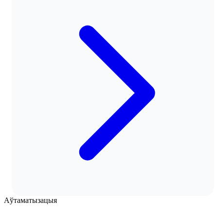
Аўтаматызацыя