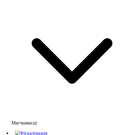
Магчымасці