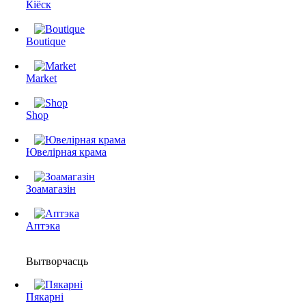
Кіёск
Boutique
Market
Shop
Ювелірная крама
Зоамагазін
Аптэка
Вытворчасць
Пякарні