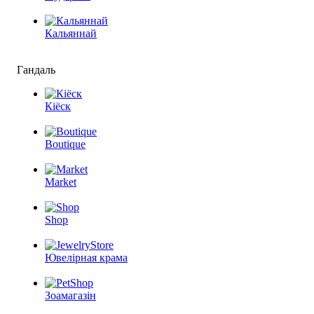
Кальяннай
Гандаль
Кіёск
Boutique
Market
Shop
Ювелірная крама
Зоамагазін