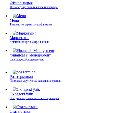
Фіскалізацыя
Фіскалізуйце вашыя касавыя аперацыі
Menu
Тавары, тэхкарты і мадэфікатары
Маркетынг
Кліенты, бонусы, акцыі і зніжкі
Фінансавы менеджмент
Каса, выдаткі, справаздачы
Pos-терминал
Продажы, друк чэкаў, касавыя аперацыі
Складскі ўлік
Паступленні, спісанні і інвентарызацыя
Статыстыка