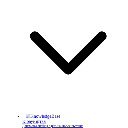
Кіраўніцтва
Дапаможа знайсці адказ на любое пытанне