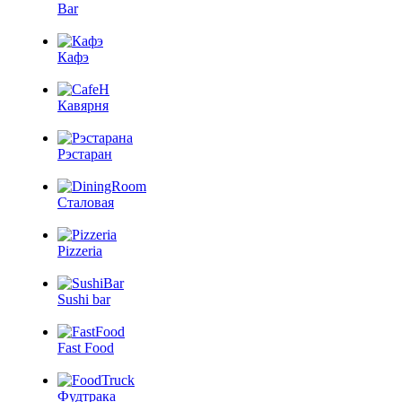
Bar
Кафэ
Кавярня
Рэстаран
Сталовая
Pizzeria
Sushi bar
Fast Food
Фудтрака