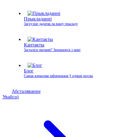
Прыкладанні
Загрузіце дадатак на вашу прыладу
Кантакты
Засталіся пытанні? Звяжыцеся з намі
Блог
Самая карысная інфармацыя ў адным месцы
Абсталяванне
Увайсці