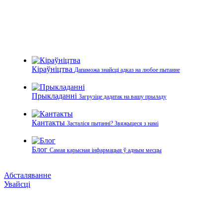
Кіраўніцтва
Дапаможа знайсці адказ на любое пытанне
Прыкладанні
Загрузіце дадатак на вашу прыладу
Кантакты
Засталіся пытанні? Звяжыцеся з намі
Блог
Самая карысная інфармацыя ў адным месцы
Абсталяванне
Увайсці