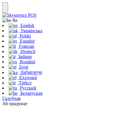
Be
English
Українська
Polski
Español
Français
Deutsch
Italiano
Română
Eesti
ქართული
Ελληνικά
Türkçe
Русский
Беларуская
Галоўная
Аб прадукце