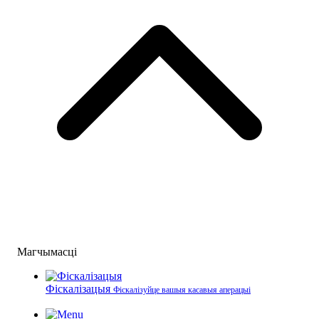
Магчымасці
Фіскалізацыя
Фіскалізуйце вашыя касавыя аперацыі