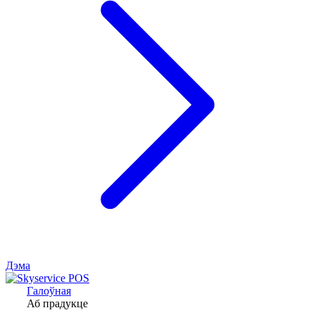
Дэма
Галоўная
Аб прадукце