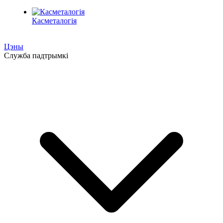
Касметалогія
Цэны
Служба падтрымкі