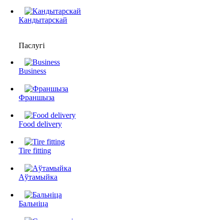
Кандытарскай
Паслугі
Business
Франшыза
Food delivery
Tire fitting
Аўтамыйка
Бальніца