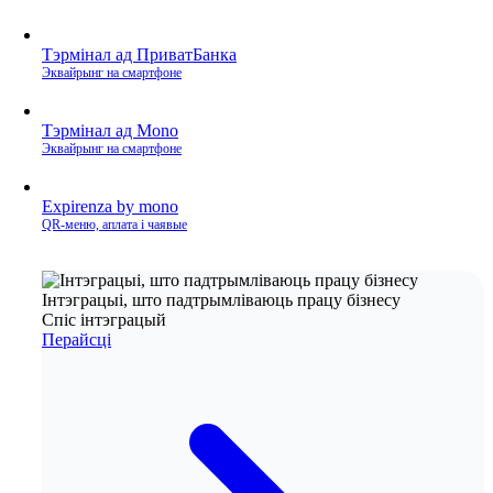
Тэрмінал ад ПриватБанка
Эквайрынг на смартфоне
Тэрмінал ад Mono
Эквайрынг на смартфоне
Expirenza by mono
QR‑меню, аплата і чаявые
Інтэграцыі, што падтрымліваюць працу бізнесу
Спіс інтэграцый
Перайсці