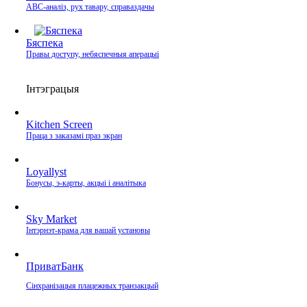
ABC-аналіз, рух тавару, справаздачы
Бяспека
Правы доступу, небяспечныя аперацыі
Інтэграцыя
Kitchen Screen
Праца з заказамі праз экран
Loyallyst
Бонусы, э‑карты, акцыі і аналітыка
Sky Market
Інтэрнэт‑крама для вашай установы
ПриватБанк
Сінхранізацыя плацежных транзакцый