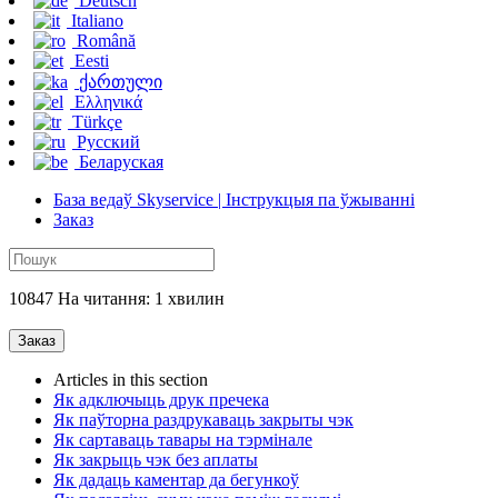
Deutsch
Italiano
Română
Eesti
ქართული
Ελληνικά
Türkçe
Русский
Беларуская
База ведаў Skyservice | Інструкцыя па ўжыванні
Заказ
10847 На читання: 1 хвилин
Заказ
Articles in this section
Як адключыць друк пречека
Як паўторна раздрукаваць закрыты чэк
Як сартаваць тавары на тэрмінале
Як закрыць чэк без аплаты
Як дадаць каментар да бегункоў