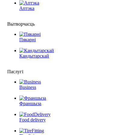
Аптэка
Вытворчасць
Пякарні
Кандытарскай
Паслугі
Business
Франшыза
Food delivery