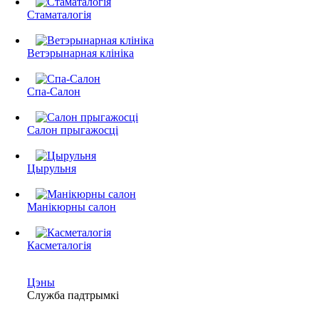
Стаматалогія
Ветэрынарная клініка
Спа-Салон
Салон прыгажосці
Цырульня
Манікюрны салон
Касметалогія
Цэны
Служба падтрымкі