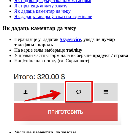
Як падзяліць суму чэка паміж гасцямі
Як прыняць аплату заказу
Як дадаць каментар да чэку
Як дадаць тавары ў заказ на тэрмінале
Як дадаць каментар да чэку
Перайдзіце ў дадатак
Skyservice
, увядзіце
нумар
тэлефона
і
пароль
На карце залы выберыце
табліцу
У правай частцы тэрмінала выберыце
прадукт / страва
Націсніце на кнопку (гл. Скрыншот)
Увядзіце
каментар
да замовы