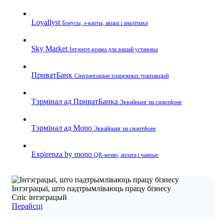
Loyallyst
Бонусы, э‑карты, акцыі і аналітыка
Sky Market
Інтэрнэт‑крама для вашай установы
ПриватБанк
Сінхранізацыя плацежных транзакцый
Тэрмінал ад ПриватБанка
Эквайрынг на смартфоне
Тэрмінал ад Mono
Эквайрынг на смартфоне
Expirenza by mono
QR‑меню, аплата і чаявые
Інтэграцыі, што падтрымліваюць працу бізнесу
Спіс інтэграцый
Перайсці