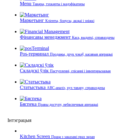
Menu
Тавары, тэхкарты і мадэфікатары
Маркетынг
Кліенты, бонусы, акцыі і зніжкі
Фінансавы менеджмент
Каса, выдаткі, справаздачы
Pos-терминал
Продажы, друк чэкаў, касавыя аперацыі
Складскі ўлік
Паступленні, спісанні і інвентарызацыя
Статыстыка
ABC-аналіз, рух тавару, справаздачы
Бяспека
Правы доступу, небяспечныя аперацыі
Інтэграцыя
Kitchen Screen
Праца з заказамі праз экран