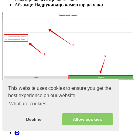
Абярыце
Надрукаваць каментар да чэка
Націсніце
Захаваць
This website uses cookies to ensure you get the
best experience on our website.
Views:
10847
What are cookies
Published:
6 студзеня 2020
Last updated:
25 кастрычніка 2022;
Decline
Allow cookies