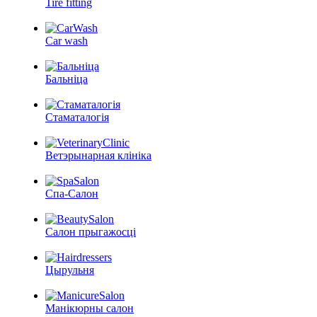
Tire fitting
Car wash
Бальніца
Стаматалогія
Ветэрынарная клініка
Спа-Салон
Салон прыгажосці
Цырульня
Манікюрны салон