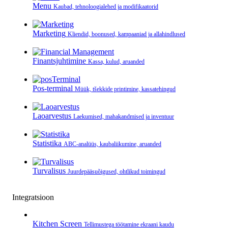
Menu
Kaubad, tehnoloogialehed ja modifikaatorid
Marketing
Kliendid, boonused, kampaaniad ja allahindlused
Finantsjuhtimine
Kassa, kulud, aruanded
Pos-terminal
Müük, tšekkide printimine, kassatehingud
Laoarvestus
Laekumised, mahakandmised ja inventuur
Statistika
ABC-analüüs, kaubaliikumine, aruanded
Turvalisus
Juurdepääsuõigused, ohtlikud toimingud
Integratsioon
Kitchen Screen
Tellimustega töötamine ekraani kaudu