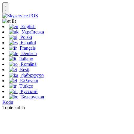
Et
English
Українська
Polski
Español
Français
Deutsch
Italiano
Română
Eesti
ქართული
Ελληνικά
Türkçe
Русский
Беларуская
Kodu
Toote kohta