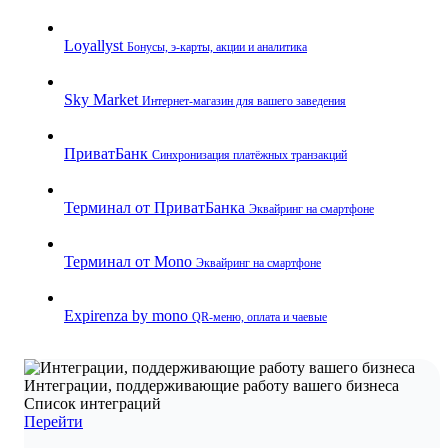
Loyallyst
Бонусы, э‑карты, акции и аналитика
Sky Market
Интернет‑магазин для вашего заведения
ПриватБанк
Синхронизация платёжных транзакций
Терминал от ПриватБанка
Эквайринг на смартфоне
Терминал от Mono
Эквайринг на смартфоне
Expirenza by mono
QR‑меню, оплата и чаевые
Интеграции, поддерживающие работу вашего бизнеса
Список интеграций
Перейти