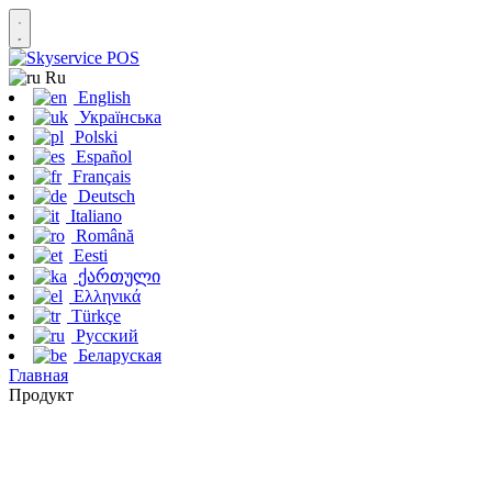
Ru
English
Українська
Polski
Español
Français
Deutsch
Italiano
Română
Eesti
ქართული
Ελληνικά
Türkçe
Русский
Беларуская
Главная
Продукт