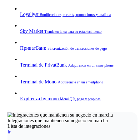
Loyallyst
Bonificaciones, e‑cards, promociones y analítica
Sky Market
Tienda en línea para su establecimiento
ПриватБанк
Sincronización de transacciones de pago
Terminal de PrivatBank
Adquirencia en un smartphone
Terminal de Mono
Adquirencia en un smartphone
Expirenza by mono
Menú QR, pago y propinas
Integraciones que mantienen su negocio en marcha
Lista de integraciones
Ir