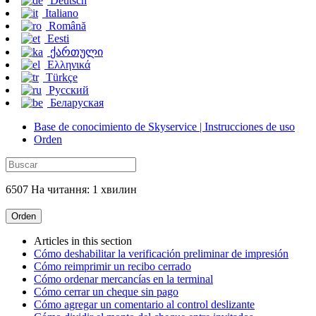
Deutsch
Italiano
Română
Eesti
ქართული
Ελληνικά
Türkçe
Русский
Беларуская
Base de conocimiento de Skyservice | Instrucciones de uso
Orden
6507 На читання: 1 хвилин
Orden
Articles in this section
Cómo deshabilitar la verificación preliminar de impresión
Cómo reimprimir un recibo cerrado
Cómo ordenar mercancías en la terminal
Cómo cerrar un cheque sin pago
Cómo agregar un comentario al control deslizante