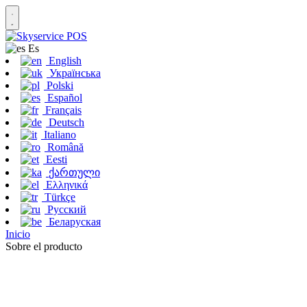
Es
English
Українська
Polski
Español
Français
Deutsch
Italiano
Română
Eesti
ქართული
Ελληνικά
Türkçe
Русский
Беларуская
Inicio
Sobre el producto