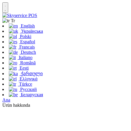
Tr
English
Українська
Polski
Español
Français
Deutsch
Italiano
Română
Eesti
ქართული
Ελληνικά
Türkçe
Русский
Беларуская
Ana
Ürün hakkında