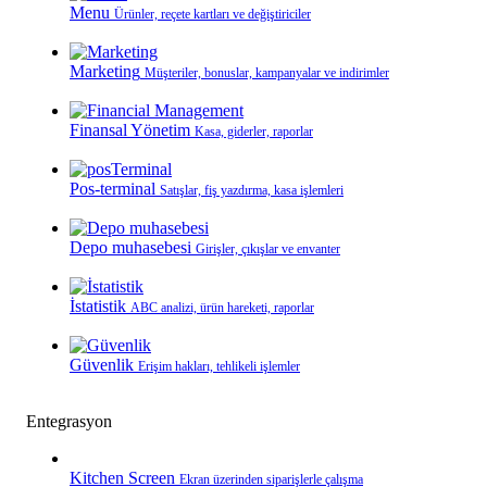
Menu
Ürünler, reçete kartları ve değiştiriciler
Marketing
Müşteriler, bonuslar, kampanyalar ve indirimler
Finansal Yönetim
Kasa, giderler, raporlar
Pos-terminal
Satışlar, fiş yazdırma, kasa işlemleri
Depo muhasebesi
Girişler, çıkışlar ve envanter
İstatistik
ABC analizi, ürün hareketi, raporlar
Güvenlik
Erişim hakları, tehlikeli işlemler
Entegrasyon
Kitchen Screen
Ekran üzerinden siparişlerle çalışma