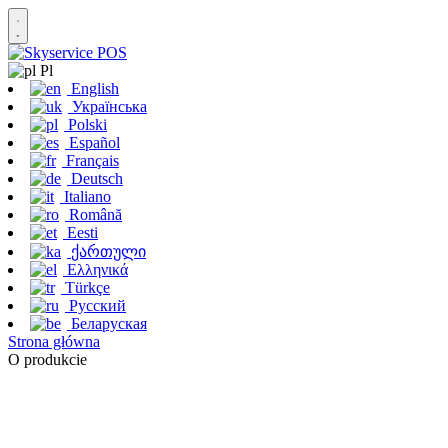
Pl
English
Українська
Polski
Español
Français
Deutsch
Italiano
Română
Eesti
ქართული
Ελληνικά
Türkçe
Русский
Беларуская
Strona główna
O produkcie