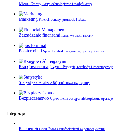
Menu
Towary, karty technologiczne i modyfikatory
Marketing
Klienci, bonusy, promocje i rabaty
Zarządzanie finansami
Kasa, wydatki, raporty
Pos-terminal
Sprzedaż, druk paragonów, operacje kasowe
Księgowość magazynu
Przyjęcia, rozchody i inwentaryzacja
Statystyka
Analiza ABC, ruch towarów, raporty
Bezpieczeństwo
Uprawnienia dostępu, niebezpieczne operacje
Integracja
Kitchen Screen
Praca z zamówieniami za pomocą ekranu