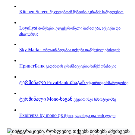
Kitchen Screen
შეკვეთებთან მუშაობა ეკრანის საშუალებით
Loyallyst
ბონუსები, ელექტრონული ბარათები, აქციები და
ანალიტიკა
Sky Market
ონლაინ მაღაზია თქვენი დაწესებულებისთვის
ПриватБанк
გადახდის ტრანზაქციების სინქრონიზაცია
ტერმინალი PrivatBank‑ისაგან
ექვაირინგი სმარტფონზე
ტერმინალი Mono‑საგან
ექვაირინგი სმარტფონზე
Expirenza by mono
QR მენიუ, გადახდა და ჩაის ფული