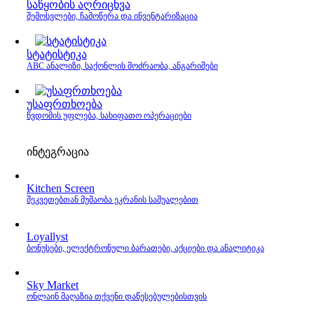
საწყობის აღრიცხვა
შემოსვლები, ჩამოწერა და ინვენტარიზაცია
სტატისტიკა
ABC ანალიზი, საქონლის მოძრაობა, ანგარიშები
უსაფრთხოება
წვდომის უფლება, სახიფათო ოპერაციები
ინტეგრაცია
Kitchen Screen
შეკვეთებთან მუშაობა ეკრანის საშუალებით
Loyallyst
ბონუსები, ელექტრონული ბარათები, აქციები და ანალიტიკა
Sky Market
ონლაინ მაღაზია თქვენი დაწესებულებისთვის