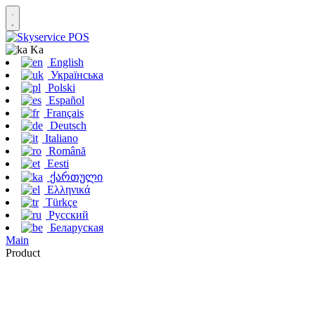
Ka
English
Українська
Polski
Español
Français
Deutsch
Italiano
Română
Eesti
ქართული
Ελληνικά
Türkçe
Русский
Беларуская
Main
Product