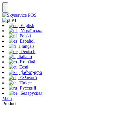
PT
English
Українська
Polski
Español
Français
Deutsch
Italiano
Română
Eesti
ქართული
Ελληνικά
Türkçe
Русский
Беларуская
Main
Product