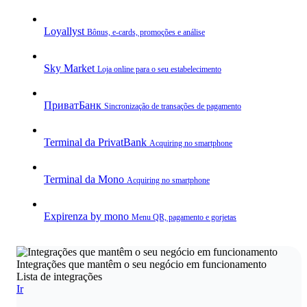
Loyallyst
Bônus, e‑cards, promoções e análise
Sky Market
Loja online para o seu estabelecimento
ПриватБанк
Sincronização de transações de pagamento
Terminal da PrivatBank
Acquiring no smartphone
Terminal da Mono
Acquiring no smartphone
Expirenza by mono
Menu QR, pagamento e gorjetas
Integrações que mantêm o seu negócio em funcionamento
Lista de integrações
Ir