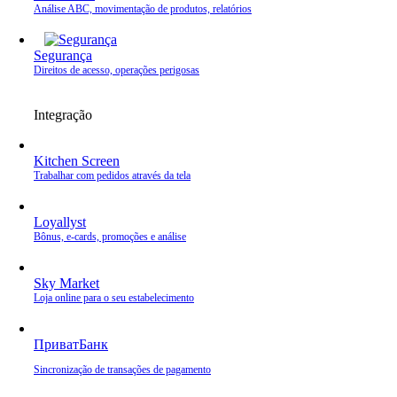
Análise ABC, movimentação de produtos, relatórios
Segurança
Direitos de acesso, operações perigosas
Integração
Kitchen Screen
Trabalhar com pedidos através da tela
Loyallyst
Bônus, e‑cards, promoções e análise
Sky Market
Loja online para o seu estabelecimento
ПриватБанк
Sincronização de transações de pagamento