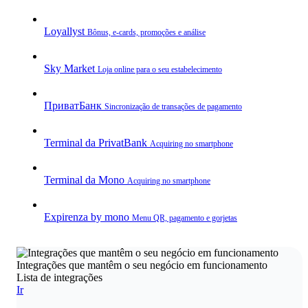
Loyallyst
Bônus, e‑cards, promoções e análise
Sky Market
Loja online para o seu estabelecimento
ПриватБанк
Sincronização de transações de pagamento
Terminal da PrivatBank
Acquiring no smartphone
Terminal da Mono
Acquiring no smartphone
Expirenza by mono
Menu QR, pagamento e gorjetas
Integrações que mantêm o seu negócio em funcionamento
Lista de integrações
Ir