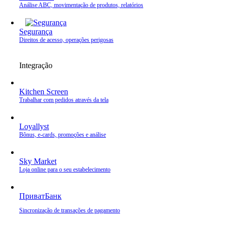
Análise ABC, movimentação de produtos, relatórios
Segurança
Direitos de acesso, operações perigosas
Integração
Kitchen Screen
Trabalhar com pedidos através da tela
Loyallyst
Bônus, e‑cards, promoções e análise
Sky Market
Loja online para o seu estabelecimento
ПриватБанк
Sincronização de transações de pagamento