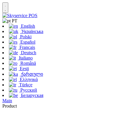
PT
English
Українська
Polski
Español
Français
Deutsch
Italiano
Română
Eesti
ქართული
Ελληνικά
Türkçe
Русский
Беларуская
Main
Product