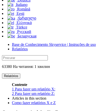
Deutsch
Italiano
Română
Eesti
ქართული
Ελληνικά
Türkçe
Русский
Беларуская
Base de Conhecimento Skyservice | Instruções de uso
Relatórios
63380 На читання: 1 хвилин
Relatórios
Contente
1
Para fazer um relatório X:
2
Para fazer um relatório Z:
Articles in this section
Como fazer relatórios X e Z