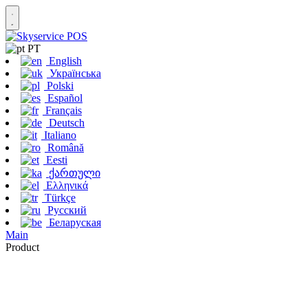
PT
English
Українська
Polski
Español
Français
Deutsch
Italiano
Română
Eesti
ქართული
Ελληνικά
Türkçe
Русский
Беларуская
Main
Product