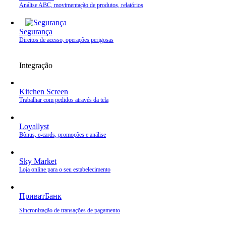
Análise ABC, movimentação de produtos, relatórios
Segurança
Direitos de acesso, operações perigosas
Integração
Kitchen Screen
Trabalhar com pedidos através da tela
Loyallyst
Bônus, e‑cards, promoções e análise
Sky Market
Loja online para o seu estabelecimento
ПриватБанк
Sincronização de transações de pagamento