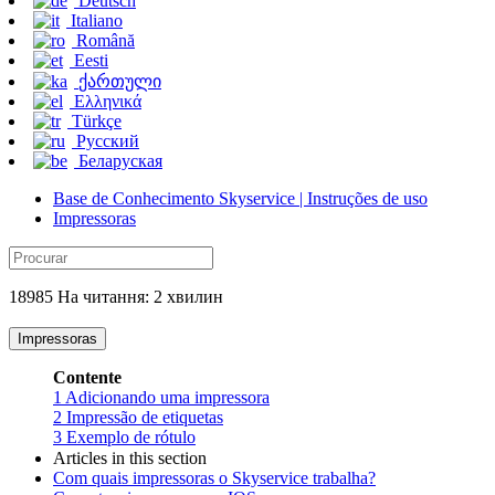
Deutsch
Italiano
Română
Eesti
ქართული
Ελληνικά
Türkçe
Русский
Беларуская
Base de Conhecimento Skyservice | Instruções de uso
Impressoras
18985 На читання: 2 хвилин
Impressoras
Contente
1
Adicionando uma impressora
2
Impressão de etiquetas
3
Exemplo de rótulo
Articles in this section
Com quais impressoras o Skyservice trabalha?