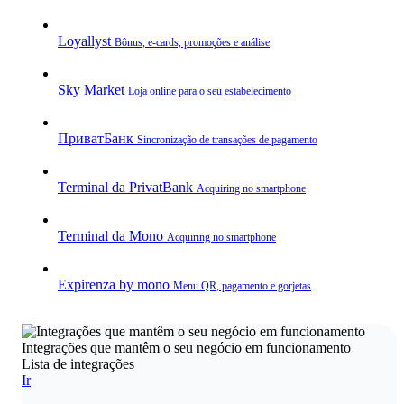
Loyallyst
Bônus, e‑cards, promoções e análise
Sky Market
Loja online para o seu estabelecimento
ПриватБанк
Sincronização de transações de pagamento
Terminal da PrivatBank
Acquiring no smartphone
Terminal da Mono
Acquiring no smartphone
Expirenza by mono
Menu QR, pagamento e gorjetas
Integrações que mantêm o seu negócio em funcionamento
Lista de integrações
Ir