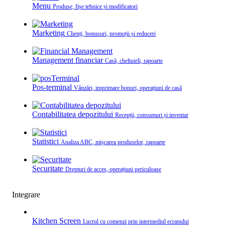
Menu
Produse, fișe tehnice și modificatori
Marketing
Clienți, bonusuri, promoții și reduceri
Management financiar
Casă, cheltuieli, rapoarte
Pos-terminal
Vânzări, imprimare bonuri, operațiuni de casă
Contabilitatea depozitului
Recepții, consumuri și inventar
Statistici
Analiza ABC, mișcarea produselor, rapoarte
Securitate
Drepturi de acces, operațiuni periculoase
Integrare
Kitchen Screen
Lucrul cu comenzi prin intermediul ecranului