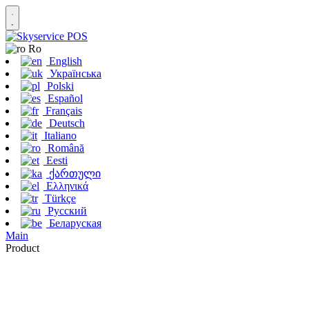
Ro
English
Українська
Polski
Español
Français
Deutsch
Italiano
Română
Eesti
ქართული
Ελληνικά
Türkçe
Русский
Беларуская
Main
Product