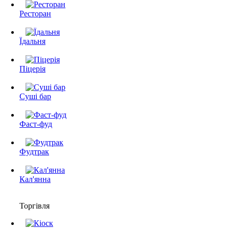
Ресторан
Їдальня
Піцерія
Суші бар
Фаст-фуд
Фудтрак
Кал'янна
Торгівля