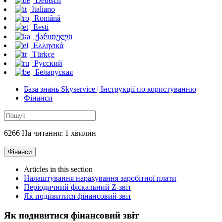
Deutsch
Italiano
Română
Eesti
ქართული
Ελληνικά
Türkçe
Русский
Беларуская
База знань Skyservice | Інструкції по користуванню
Фінанси
6266 На читання: 1 хвилин
Фінанси
Articles in this section
Налаштування нарахування заробітної плати
Періодичний фіскальний Z-звіт
Як подивитися фінансовий звіт
Як подивитися фінансовий звіт