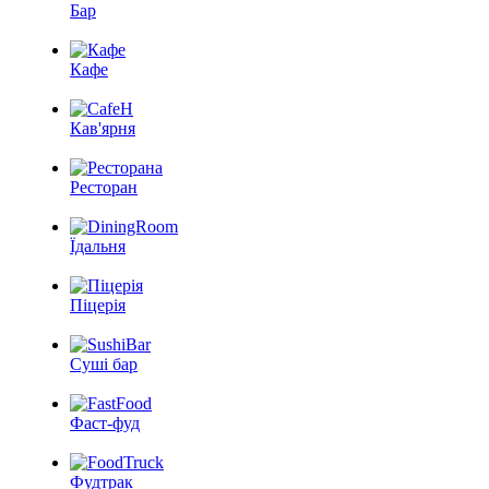
Бар
Кафе
Кав'ярня
Ресторан
Їдальня
Піцерія
Суші бар
Фаст-фуд
Фудтрак