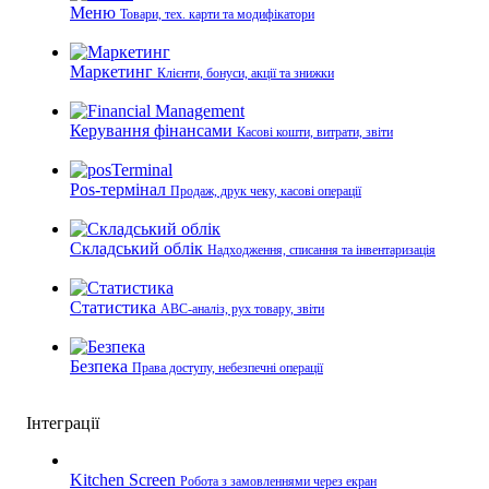
Меню
Товари, тех. карти та модифікатори
Маркетинг
Клієнти, бонуси, акції та знижки
Керування фінансами
Касові кошти, витрати, звіти
Pos-термінал
Продаж, друк чеку, касові операції
Складський облік
Надходження, списання та інвентаризація
Статистика
ABC-аналіз, рух товару, звіти
Безпека
Права доступу, небезпечні операції
Інтеграції
Kitchen Screen
Робота з замовленнями через екран