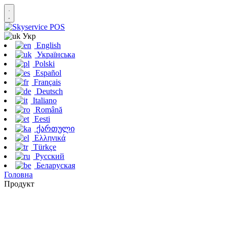
Укр
English
Українська
Polski
Español
Français
Deutsch
Italiano
Română
Eesti
ქართული
Ελληνικά
Türkçe
Русский
Беларуская
Головна
Продукт