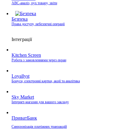
ABC-аналіз, рух товару, звіти
Безпека
Права доступу, небезпечні операції
Інтеграції
Kitchen Screen
Робота з замовленнями через екран
Loyallyst
Бонуси, електронні картки, акції та аналітика
Sky Market
Інтернет-магазин для вашого закладу
ПриватБанк
Синхронізація платіжних транзакцій