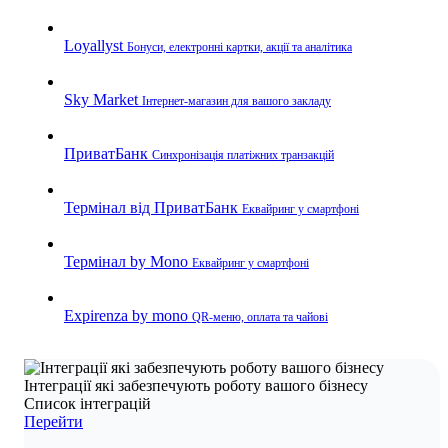
Loyallyst
Бонуси, електронні картки, акції та аналітика
Sky Market
Інтернет-магазин для вашого закладу
ПриватБанк
Синхронізація платіжних транзакцій
Термінал від ПриватБанк
Еквайринг у смартфоні
Термінал by Mono
Еквайринг у смартфоні
Expirenza by mono
QR-меню, оплата та чайові
Інтеграції які забезпечують роботу вашого бізнесу
Список інтеграцій
Перейти