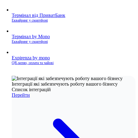
Термінал від ПриватБанк
Еквайринг у смартфоні
Термінал by Mono
Еквайринг у смартфоні
Expirenza by mono
QR-меню, оплата та чайові
Інтеграції які забезпечують роботу вашого бізнесу
Список інтеграцій
Перейти