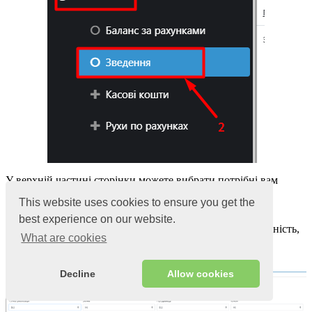
У верхній частині сторінки можете вибрати потрібні вам
фільтри звітності:
This website uses cookies to ensure you get the
Вибрати
період
дати
best experience on our website.
Вибрати
торговельну точку
на якій потрібна звітність,
What are cookies
так само можна вибрати по
всіх точках
Вибрати зміну (за потребою)
Decline
Allow cookies