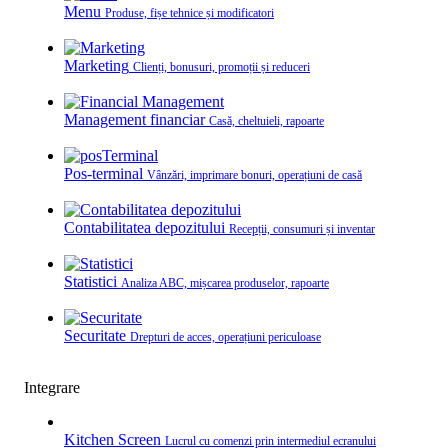
Menu
Produse, fișe tehnice și modificatori
Marketing
Clienți, bonusuri, promoții și reduceri
Management financiar
Casă, cheltuieli, rapoarte
Pos-terminal
Vânzări, imprimare bonuri, operațiuni de casă
Contabilitatea depozitului
Recepții, consumuri și inventar
Statistici
Analiza ABC, mișcarea produselor, rapoarte
Securitate
Drepturi de acces, operațiuni periculoase
Integrare
Kitchen Screen
Lucrul cu comenzi prin intermediul ecranului