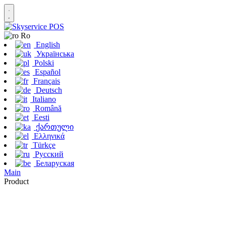
Ro
English
Українська
Polski
Español
Français
Deutsch
Italiano
Română
Eesti
ქართული
Ελληνικά
Türkçe
Русский
Беларуская
Main
Product