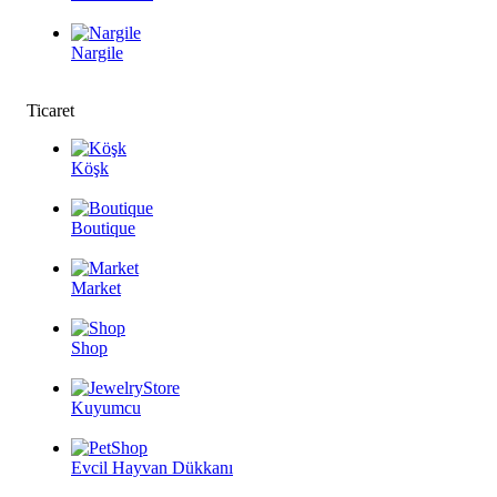
Nargile
Ticaret
Köşk
Boutique
Market
Shop
Kuyumcu
Evcil Hayvan Dükkanı