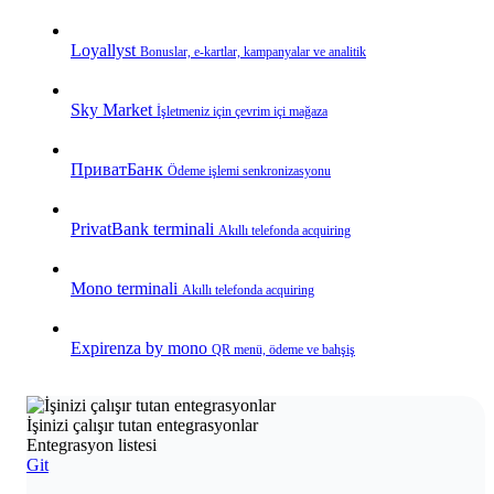
Loyallyst
Bonuslar, e‑kartlar, kampanyalar ve analitik
Sky Market
İşletmeniz için çevrim içi mağaza
ПриватБанк
Ödeme işlemi senkronizasyonu
PrivatBank terminali
Akıllı telefonda acquiring
Mono terminali
Akıllı telefonda acquiring
Expirenza by mono
QR menü, ödeme ve bahşiş
İşinizi çalışır tutan entegrasyonlar
Entegrasyon listesi
Git