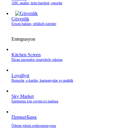
ABC analizi, ürün hareketi, raporlar
Güvenlik
Erişim hakları, tehlikeli işlemler
Entegrasyon
Kitchen Screen
Ekran üzerinden siparişlerle çalışma
Loyallyst
Bonuslar, e‑kartlar, kampanyalar ve analitik
Sky Market
İşletmeniz için çevrim içi mağaza
ПриватБанк
Ödeme işlemi senkronizasyonu