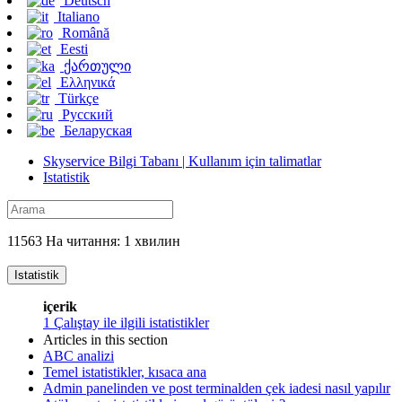
Deutsch
Italiano
Română
Eesti
ქართული
Ελληνικά
Türkçe
Русский
Беларуская
Skyservice Bilgi Tabanı | Kullanım için talimatlar
Istatistik
11563 На читання: 1 хвилин
Istatistik
içerik
1
Çalıştay ile ilgili istatistikler
Articles in this section
ABC analizi
Temel istatistikler, kısaca ana
Admin panelinden ve post terminalden çek iadesi nasıl yapılır