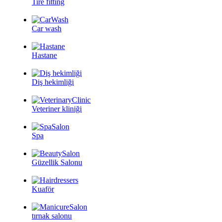
Tire fitting
Car wash
Hastane
Diş hekimliği
Veteriner kliniği
Spa
Güzellik Salonu
Kuaför
tırnak salonu