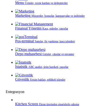
Menu
Ürünler, reçete kartları ve değiştiriciler
Marketing
Müşteriler, bonuslar, kampanyalar ve indirimler
Finansal Yönetim
Kasa, giderler, raporlar
Pos-terminal
Satışlar, fiş yazdırma, kasa işlemleri
Depo muhasebesi
Girişler, çıkışlar ve envanter
İstatistik
ABC analizi, ürün hareketi, raporlar
Güvenlik
Erişim hakları, tehlikeli işlemler
Entegrasyon
Kitchen Screen
Ekran üzerinden siparişlerle çalışma