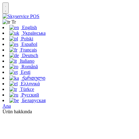
Tr
English
Українська
Polski
Español
Français
Deutsch
Italiano
Română
Eesti
ქართული
Ελληνικά
Türkçe
Русский
Беларуская
Ana
Ürün hakkında