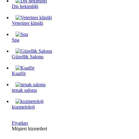
Diş hekimliği
Veteriner kliniği
Spa
Güzellik Salonu
Kuaför
tırnak salonu
kozmetoloji
Fiyatları
Müşteri hizmetleri