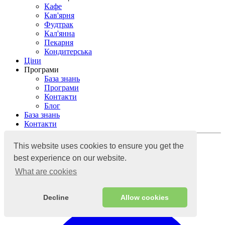
Кафе
Кав'ярня
Фудтрак
Кал'янна
Пекарня
Кондитерська
Ціни
Програми
База знань
Програми
Контакти
Блог
База знань
Контакти
УВІЙТИ
This website uses cookies to ensure you get the
best experience on our website.
Хмарна система обліку
What are cookies
Decline
Allow cookies