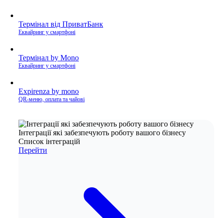
Термінал від ПриватБанк
Еквайринг у смартфоні
Термінал by Mono
Еквайринг у смартфоні
Expirenza by mono
QR-меню, оплата та чайові
Інтеграції які забезпечують роботу вашого бізнесу
Список інтеграцій
Перейти