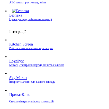
ABC-аналіз, рух товару, звіти
Безпека
Права доступу, небезпечні операції
Інтеграції
Kitchen Screen
Робота з замовленнями через екран
Loyallyst
Бонуси, електронні картки, акції та аналітика
Sky Market
Інтернет-магазин для вашого закладу
ПриватБанк
Синхронізація платіжних транзакцій