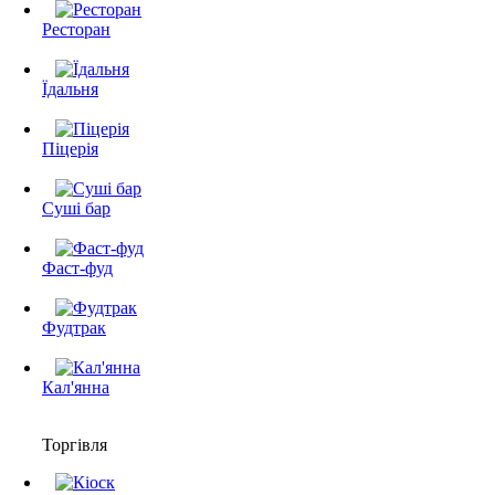
Ресторан
Їдальня
Піцерія
Суші бар
Фаст-фуд
Фудтрак
Кал'янна
Торгівля