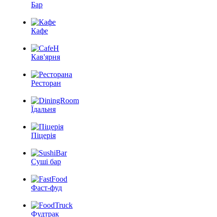
Бар
Кафе
Кав'ярня
Ресторан
Їдальня
Піцерія
Суші бар
Фаст-фуд
Фудтрак