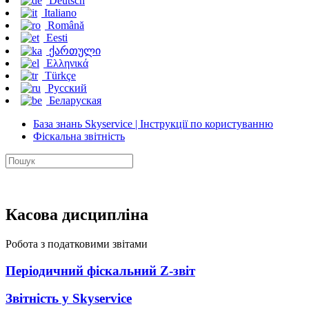
Deutsch
Italiano
Română
Eesti
ქართული
Ελληνικά
Türkçe
Русский
Беларуская
База знань Skyservice | Інструкції по користуванню
Фіскальна звітність
Касова дисципліна
Робота з податковими звітами
Періодичний фіскальний Z-звіт
Звітність у Skyservice