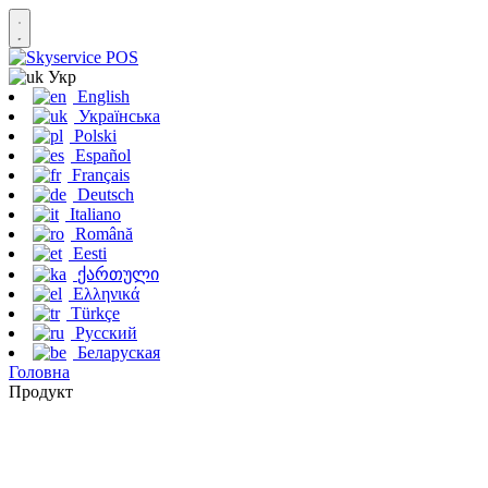
Укр
English
Українська
Polski
Español
Français
Deutsch
Italiano
Română
Eesti
ქართული
Ελληνικά
Türkçe
Русский
Беларуская
Головна
Продукт