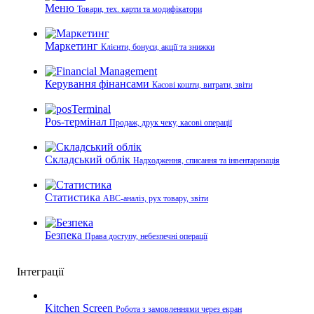
Меню
Товари, тех. карти та модифікатори
Маркетинг
Клієнти, бонуси, акції та знижки
Керування фінансами
Касові кошти, витрати, звіти
Pos-термінал
Продаж, друк чеку, касові операції
Складський облік
Надходження, списання та інвентаризація
Статистика
ABC-аналіз, рух товару, звіти
Безпека
Права доступу, небезпечні операції
Інтеграції
Kitchen Screen
Робота з замовленнями через екран