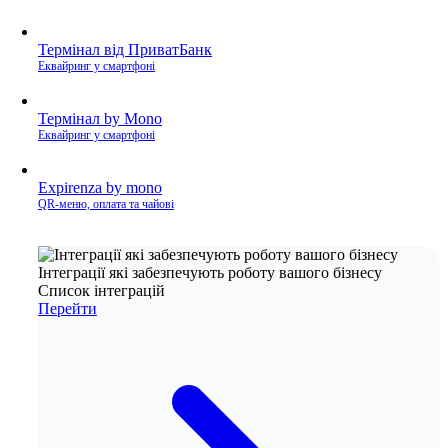
Термінал від ПриватБанк
Еквайринг у смартфоні
Термінал by Mono
Еквайринг у смартфоні
Expirenza by mono
QR-меню, оплата та чайові
Інтеграції які забезпечують роботу вашого бізнесу
Список інтеграцій
Перейти