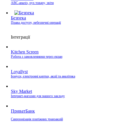
ABC-аналіз, рух товару, звіти
Безпека
Права доступу, небезпечні операції
Інтеграції
Kitchen Screen
Робота з замовленнями через екран
Loyallyst
Бонуси, електронні картки, акції та аналітика
Sky Market
Інтернет-магазин для вашого закладу
ПриватБанк
Синхронізація платіжних транзакцій