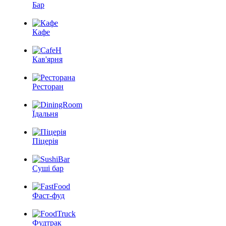
Бар
Кафе
Кав'ярня
Ресторан
Їдальня
Піцерія
Суші бар
Фаст-фуд
Фудтрак