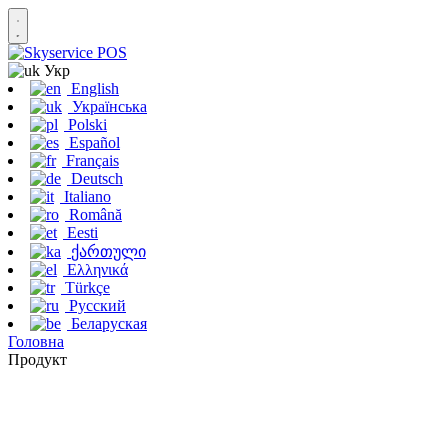
Укр
English
Українська
Polski
Español
Français
Deutsch
Italiano
Română
Eesti
ქართული
Ελληνικά
Türkçe
Русский
Беларуская
Головна
Продукт