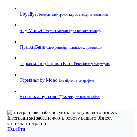
Loyallyst
Бонуси, електронні картки, акції та аналітика
Sky Market
Інтернет-магазин для вашого закладу
ПриватБанк
Синхронізація платіжних транзакцій
Термінал від ПриватБанк
Еквайринг у смартфоні
Термінал by Mono
Еквайринг у смартфоні
Expirenza by mono
QR-меню, оплата та чайові
Інтеграції які забезпечують роботу вашого бізнесу
Список інтеграцій
Перейти