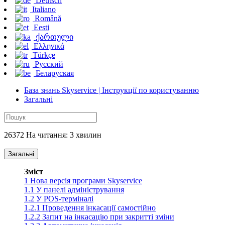
Deutsch
Italiano
Română
Eesti
ქართული
Ελληνικά
Türkçe
Русский
Беларуская
База знань Skyservice | Інструкції по користуванню
Загальні
26372 На читання: 3 хвилин
Загальні
Зміст
1
Нова версія програми Skyservice
1.1
У панелі адміністрування
1.2
У POS-терміналі
1.2.1
Проведення інкасації самостійно
1.2.2
Запит на інкасацію при закритті зміни