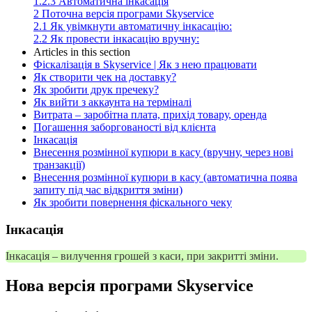
1.2.3
Автоматична інкасація
2
Поточна версія програми Skyservice
2.1
Як увімкнути автоматичну інкасацію:
2.2
Як провести інкасацію вручну:
Articles in this section
Фіскалізація в Skyservice | Як з нею працювати
Як створити чек на доставку?
Як зробити друк пречеку?
Як вийти з аккаунта на терміналі
Витрата – заробітна плата, прихід товару, оренда
Погашення заборгованості від клієнта
Інкасація
Внесення розмінної купюри в касу (вручну, через нові
транзакції)
Внесення розмінної купюри в касу (автоматична поява
запиту під час відкриття зміни)
Як зробити повернення фіскального чеку
Інкасація
Інкасація – вилучення грошей з каси, при закритті зміни.
Нова версія програми Skyservice