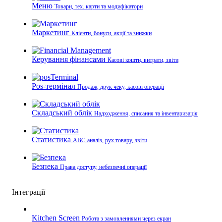
Меню
Товари, тех. карти та модифікатори
Маркетинг
Клієнти, бонуси, акції та знижки
Керування фінансами
Касові кошти, витрати, звіти
Pos-термінал
Продаж, друк чеку, касові операції
Складський облік
Надходження, списання та інвентаризація
Статистика
ABC-аналіз, рух товару, звіти
Безпека
Права доступу, небезпечні операції
Інтеграції
Kitchen Screen
Робота з замовленнями через екран