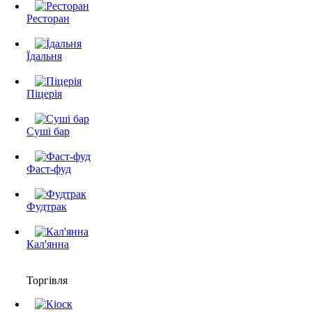
Ресторан
Їдальня
Піцерія
Суші бар
Фаст-фуд
Фудтрак
Кал'янна
Торгівля