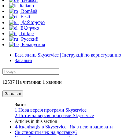
Deutsch
Italiano
Română
Eesti
ქართული
Ελληνικά
Türkçe
Русский
Беларуская
База знань Skyservice | Інструкції по користуванню
Загальні
12537 На читання: 1 хвилин
Загальні
Зміст
1
Нова версія програми Skyservice
2
Поточна версія програми Skyservice
Articles in this section
Фіскалізація в Skyservice | Як з нею працювати
Як створити чек на доставку?