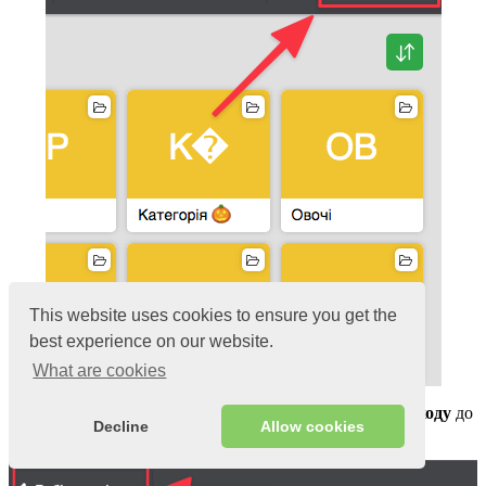
This website uses cookies to ensure you get the
best experience on our website.
What are cookies
У вікні вибору
касира
натисніть на
кнопку переходу
до
Decline
Allow cookies
вікна вибору
каси