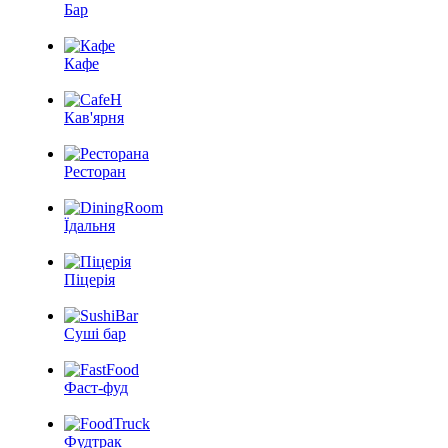
Бар
Кафе
Кав'ярня
Ресторан
Їдальня
Піцерія
Суші бар
Фаст-фуд
Фудтрак