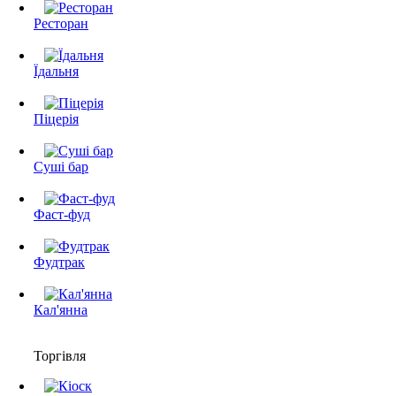
Ресторан
Їдальня
Піцерія
Суші бар
Фаст-фуд
Фудтрак
Кал'янна
Торгівля