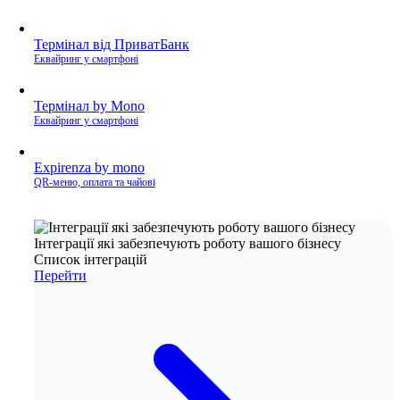
Термінал від ПриватБанк
Еквайринг у смартфоні
Термінал by Mono
Еквайринг у смартфоні
Expirenza by mono
QR-меню, оплата та чайові
Інтеграції які забезпечують роботу вашого бізнесу
Список інтеграцій
Перейти