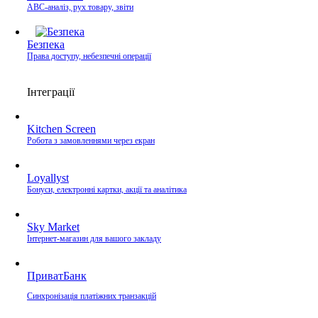
ABC-аналіз, рух товару, звіти
Безпека
Права доступу, небезпечні операції
Інтеграції
Kitchen Screen
Робота з замовленнями через екран
Loyallyst
Бонуси, електронні картки, акції та аналітика
Sky Market
Інтернет-магазин для вашого закладу
ПриватБанк
Синхронізація платіжних транзакцій