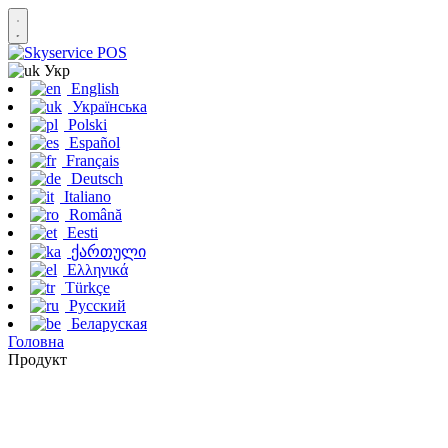
Укр
English
Українська
Polski
Español
Français
Deutsch
Italiano
Română
Eesti
ქართული
Ελληνικά
Türkçe
Русский
Беларуская
Головна
Продукт