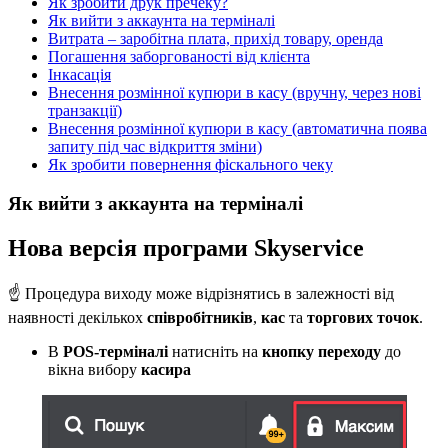
Як зробити друк пречеку?
Як вийти з аккаунта на терміналі
Витрата – заробітна плата, прихід товару, оренда
Погашення заборгованості від клієнта
Інкасація
Внесення розмінної купюри в касу (вручну, через нові
транзакції)
Внесення розмінної купюри в касу (автоматична поява
запиту під час відкриття зміни)
Як зробити повернення фіскального чеку
Як вийти з аккаунта на терміналі
Нова версія програми Skyservice
☝️ Процедура виходу може відрізнятись в залежності від
наявності декількох
співробітників
,
кас
та
торгових точок
.
В
POS-терміналі
натисніть на
кнопку переходу
до
вікна вибору
касира