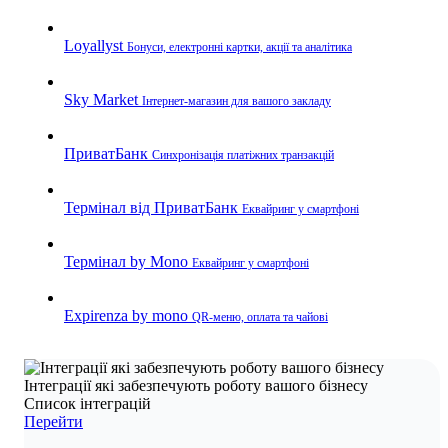
Loyallyst
Бонуси, електронні картки, акції та аналітика
Sky Market
Інтернет-магазин для вашого закладу
ПриватБанк
Синхронізація платіжних транзакцій
Термінал від ПриватБанк
Еквайринг у смартфоні
Термінал by Mono
Еквайринг у смартфоні
Expirenza by mono
QR-меню, оплата та чайові
Інтеграції які забезпечують роботу вашого бізнесу
Список інтеграцій
Перейти