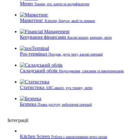
Меню
Товари, тех. карти та модифікатори
Маркетинг
Клієнти, бонуси, акції та знижки
Керування фінансами
Касові кошти, витрати, звіти
Pos-термінал
Продаж, друк чеку, касові операції
Складський облік
Надходження, списання та інвентаризація
Статистика
ABC-аналіз, рух товару, звіти
Безпека
Права доступу, небезпечні операції
Інтеграції
Kitchen Screen
Робота з замовленнями через екран