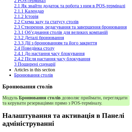
2
POS-термінал
2.1
Як знайти додаток та робота з ним в POS-терміналі
2.1.1
Календар
2.1.2
Історія
2.2
Схема залу та статусу столів
2.3
Створення, редагування та завершення бронювання
2.3.1
Об’єднання столів для великих компаній
2.3.2
Деталі бронювання
2.3.3
Дії з бронюванням та його закриття
2.4
Поведінка столу
2.4.1
До настання часу блокування
2.4.2
Після настання часу блокування
3
Поширені сценарії
Articles in this section
Бронювання столів
Бронювання столів
Модуль
Бронювання столів
дозволяє приймати, переглядати
та керувати резерваціями прямо з POS-терміналу.
Налаштування та активація в Панелі
адмініструванні