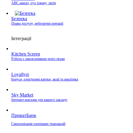
ABC-аналіз, рух товару, звіти
Безпека
Права доступу, небезпечні операції
Інтеграції
Kitchen Screen
Робота з замовленнями через екран
Loyallyst
Бонуси, електронні картки, акції та аналітика
Sky Market
Інтернет-магазин для вашого закладу
ПриватБанк
Синхронізація платіжних транзакцій