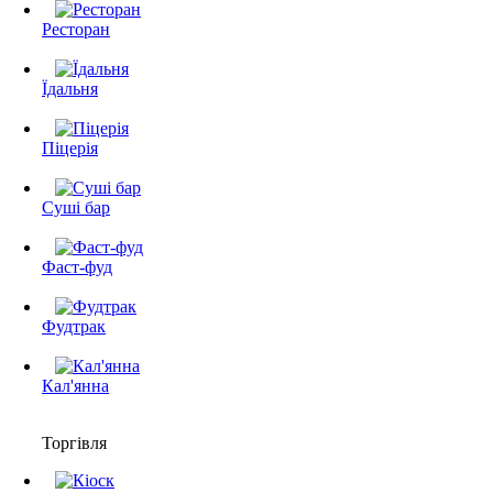
Ресторан
Їдальня
Піцерія
Суші бар
Фаст-фуд
Фудтрак
Кал'янна
Торгівля