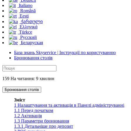
Deutsch
Italiano
Română
Eesti
ქართული
Ελληνικά
Türkçe
Русский
Беларуская
База знань Skyservice | Інструкції по користуванню
Бронювання столів
159 На читання: 9 хвилин
Бронювання столів
Зміст
1
Налаштування та активація в Панелі адмініструванні
1.1
Перед початком
1.2
Активація
1.3
Параметри бронювання
1.3.1
Детальніше про депозит