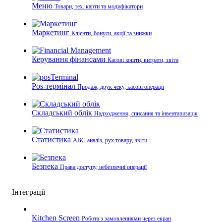
Меню
Товари, тех. карти та модифікатори
Маркетинг
Клієнти, бонуси, акції та знижки
Керування фінансами
Касові кошти, витрати, звіти
Pos-термінал
Продаж, друк чеку, касові операції
Складський облік
Надходження, списання та інвентаризація
Статистика
ABC-аналіз, рух товару, звіти
Безпека
Права доступу, небезпечні операції
Інтеграції
Kitchen Screen
Робота з замовленнями через екран