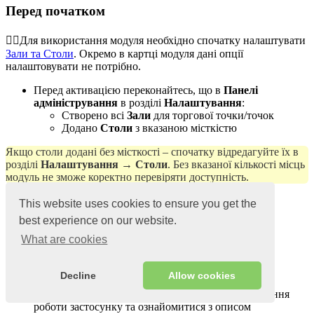
Перед початком
☝🏻Для використання модуля необхідно спочатку налаштувати
Зали та Столи
. Окремо в картці модуля дані опції
налаштовувати не потрібно.
Перед активацією переконайтесь, що в
Панелі
адміністрування
в розділі
Налаштування
:
Створено всі
Зали
для торгової точки/точок
Додано
Cтоли
з вказаною місткістю
Якщо столи додані без місткості – спочатку відредагуйте їх в
розділі
Налаштування → Столи
. Без вказаної кількості місць
модуль не зможе коректно перевіряти доступність.
Активація
This website uses cookies to ensure you get the
best experience on our website.
У Панелі адміністрування перейдіть в
What are cookies
розділі
Початкова
У блоці
Всі додатки
натисніть на
Додатки
→
Переглянути всі додатки
→
оберіть в переліку
Decline
Allow cookies
Бронювання столів
У наступному вікні, ви можете побачити зображення
роботи застосунку та ознайомитися з описом