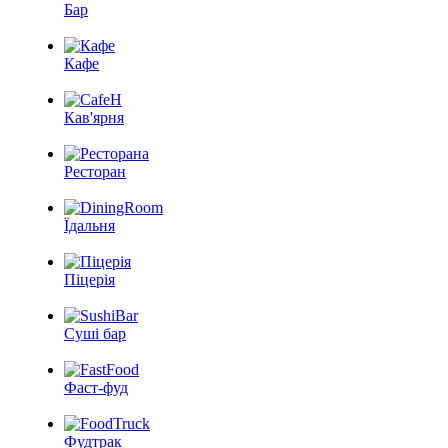
Бар
Кафе
Кав'ярня
Ресторан
Їдальня
Піцерія
Суші бар
Фаст-фуд
Фудтрак