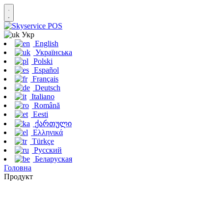
Укр
English
Українська
Polski
Español
Français
Deutsch
Italiano
Română
Eesti
ქართული
Ελληνικά
Türkçe
Русский
Беларуская
Головна
Продукт