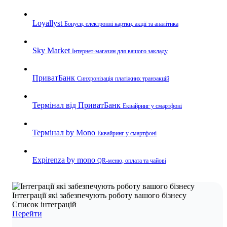
Loyallyst
Бонуси, електронні картки, акції та аналітика
Sky Market
Інтернет-магазин для вашого закладу
ПриватБанк
Синхронізація платіжних транзакцій
Термінал від ПриватБанк
Еквайринг у смартфоні
Термінал by Mono
Еквайринг у смартфоні
Expirenza by mono
QR-меню, оплата та чайові
Інтеграції які забезпечують роботу вашого бізнесу
Список інтеграцій
Перейти