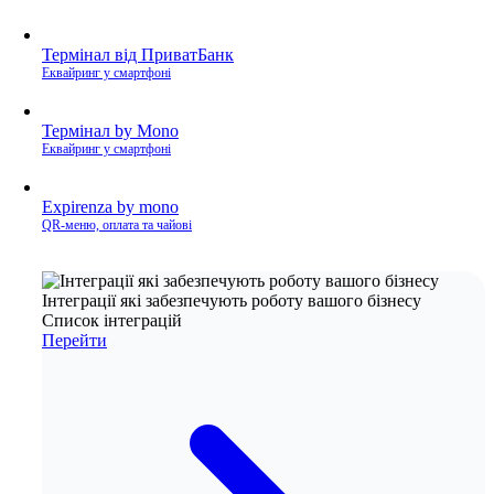
Термінал від ПриватБанк
Еквайринг у смартфоні
Термінал by Mono
Еквайринг у смартфоні
Expirenza by mono
QR-меню, оплата та чайові
Інтеграції які забезпечують роботу вашого бізнесу
Список інтеграцій
Перейти