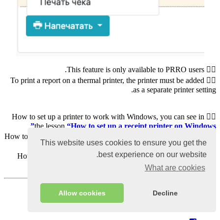
☝🏼 This feature is only available to PRRO users.
☝🏼 To print a report on a thermal printer, the printer must be added
as a separate printer setting.
☝🏼 How to set up a printer to work with Windows, you can see in
the lesson
“How to set up a receipt printer on Windows”
☝🏼 How to set up a printer to work with Android, you can see in the
This website uses cookies to ensure you get the
lesson
“Connect Printer to Android”
best experience on our website.
☝🏼 How to set up a printer to work with IOS, you can see in the
lesson
“Connect Printer to IOS”
What are cookies
Views:
12373
Allow cookies
Decline
3 أبريل 2022
Published:
29 يوليو 2022;
Last updated: