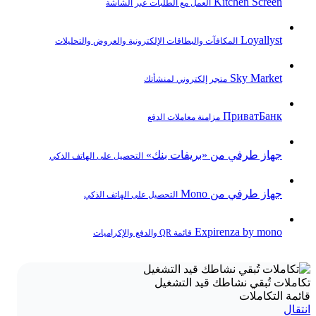
Kitchen Screen
العمل مع الطلبات عبر الشاشة
Loyallyst
المكافآت والبطاقات الإلكترونية والعروض والتحليلات
Sky Market
متجر إلكتروني لمنشأتك
ПриватБанк
مزامنة معاملات الدفع
جهاز طرفي من «بريفات بنك»
التحصيل على الهاتف الذكي
جهاز طرفي من Mono
التحصيل على الهاتف الذكي
Expirenza by mono
قائمة QR والدفع والإكراميات
تكاملات تُبقي نشاطك قيد التشغيل
قائمة التكاملات
انتقال