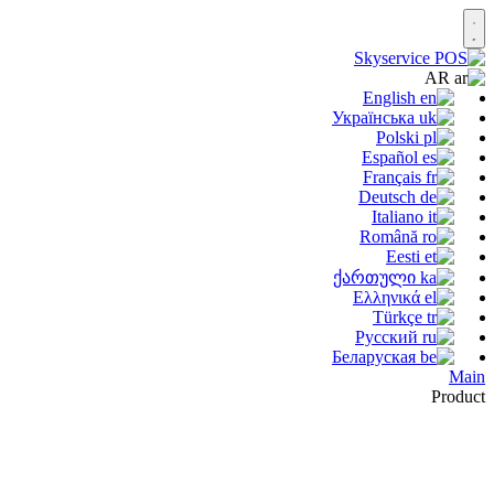
AR
English
Українська
Polski
Español
Français
Deutsch
Italiano
Română
Eesti
ქართული
Ελληνικά
Türkçe
Русский
Беларуская
Main
Product