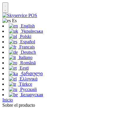
Es
English
Українська
Polski
Español
Français
Deutsch
Italiano
Română
Eesti
ქართული
Ελληνικά
Türkçe
Русский
Беларуская
Inicio
Sobre el producto