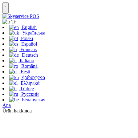
Tr
English
Українська
Polski
Español
Français
Deutsch
Italiano
Română
Eesti
ქართული
Ελληνικά
Türkçe
Русский
Беларуская
Ana
Ürün hakkında