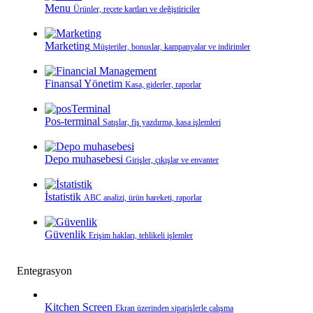
Menu
Ürünler, reçete kartları ve değiştiriciler
Marketing
Müşteriler, bonuslar, kampanyalar ve indirimler
Finansal Yönetim
Kasa, giderler, raporlar
Pos-terminal
Satışlar, fiş yazdırma, kasa işlemleri
Depo muhasebesi
Girişler, çıkışlar ve envanter
İstatistik
ABC analizi, ürün hareketi, raporlar
Güvenlik
Erişim hakları, tehlikeli işlemler
Entegrasyon
Kitchen Screen
Ekran üzerinden siparişlerle çalışma