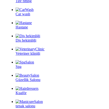
Tire fitting
Car wash
Hastane
Diş hekimliği
Veteriner kliniği
Spa
Güzellik Salonu
Kuaför
tırnak salonu