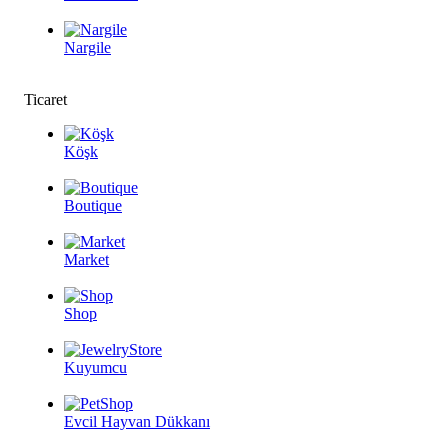
Nargile
Ticaret
Köşk
Boutique
Market
Shop
Kuyumcu
Evcil Hayvan Dükkanı