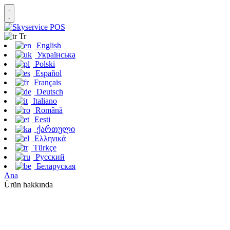
Tr
English
Українська
Polski
Español
Français
Deutsch
Italiano
Română
Eesti
ქართული
Ελληνικά
Türkçe
Русский
Беларуская
Ana
Ürün hakkında