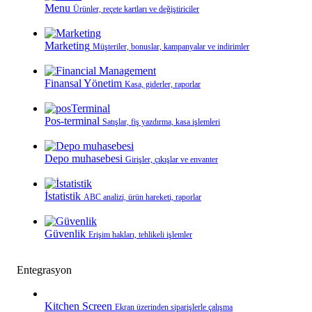
Menu
Ürünler, reçete kartları ve değiştiriciler
Marketing
Müşteriler, bonuslar, kampanyalar ve indirimler
Finansal Yönetim
Kasa, giderler, raporlar
Pos-terminal
Satışlar, fiş yazdırma, kasa işlemleri
Depo muhasebesi
Girişler, çıkışlar ve envanter
İstatistik
ABC analizi, ürün hareketi, raporlar
Güvenlik
Erişim hakları, tehlikeli işlemler
Entegrasyon
Kitchen Screen
Ekran üzerinden siparişlerle çalışma