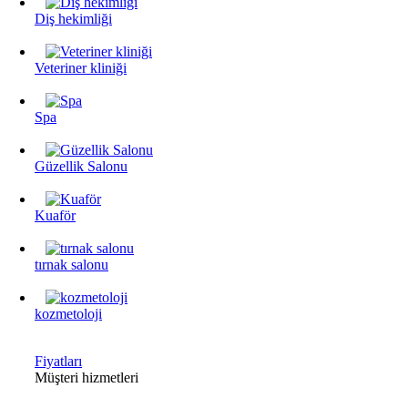
Diş hekimliği
Veteriner kliniği
Spa
Güzellik Salonu
Kuaför
tırnak salonu
kozmetoloji
Fiyatları
Müşteri hizmetleri