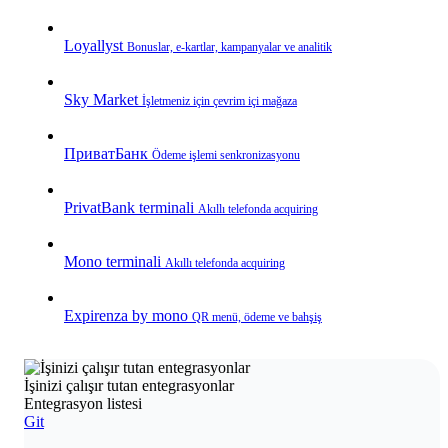
Loyallyst
Bonuslar, e‑kartlar, kampanyalar ve analitik
Sky Market
İşletmeniz için çevrim içi mağaza
ПриватБанк
Ödeme işlemi senkronizasyonu
PrivatBank terminali
Akıllı telefonda acquiring
Mono terminali
Akıllı telefonda acquiring
Expirenza by mono
QR menü, ödeme ve bahşiş
İşinizi çalışır tutan entegrasyonlar
Entegrasyon listesi
Git