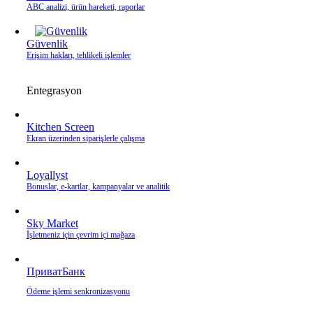
ABC analizi, ürün hareketi, raporlar
Güvenlik
Erişim hakları, tehlikeli işlemler
Entegrasyon
Kitchen Screen
Ekran üzerinden siparişlerle çalışma
Loyallyst
Bonuslar, e‑kartlar, kampanyalar ve analitik
Sky Market
İşletmeniz için çevrim içi mağaza
ПриватБанк
Ödeme işlemi senkronizasyonu