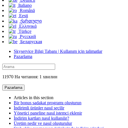
Deutsch
Italiano
Română
Eesti
ქართული
Ελληνικά
Türkçe
Русский
Беларуская
Skyservice Bilgi Tabanı | Kullanım için talimatlar
Pazarlama
11970 На читання: 1 хвилин
Pazarlama
Articles in this section
Bir bonus sadakat programı oluşturun
İndirimli ürünler nasıl seçilir
Yönetici paneline nasıl istemci eklenir
İndirim kartları nasıl kullanılır?
Üretim nedir ve nasıl oluşturulur