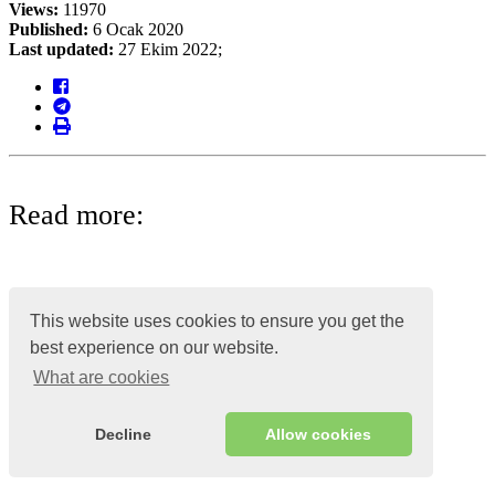
Views:
11970
Published:
6 Ocak 2020
Last updated:
27 Ekim 2022;
Read more:
Related lessons
This website uses cookies to ensure you get the
Bir bonus sadakat programı oluşturun
best experience on our website.
İndirimli ürünler nasıl seçilir
What are cookies
Yönetici paneline nasıl istemci eklenir
İndirim kartları nasıl kullanılır?
Üretim nedir ve nasıl oluşturulur
Decline
Allow cookies
Popular Lessons