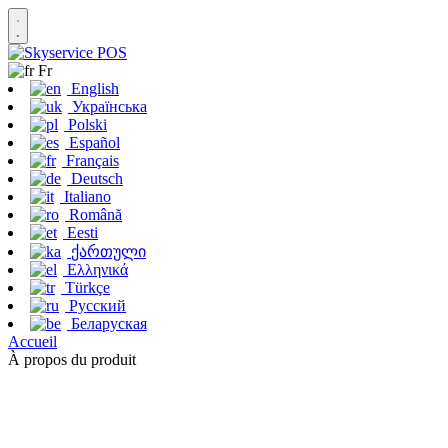
Fr
English
Українська
Polski
Español
Français
Deutsch
Italiano
Română
Eesti
ქართული
Ελληνικά
Türkçe
Русский
Беларуская
Accueil
À propos du produit