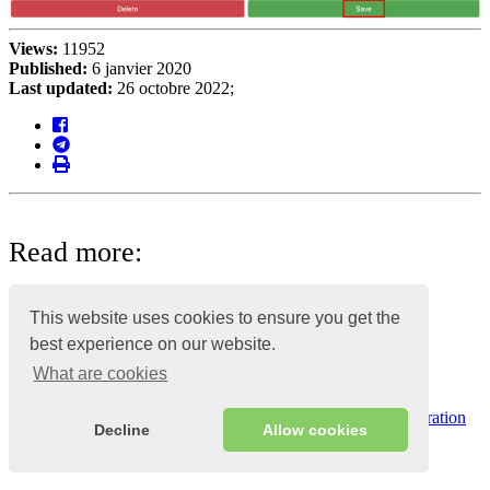
Views:
11952
Published:
6 janvier 2020
Last updated:
26 octobre 2022;
Read more:
This website uses cookies to ensure you get the
Related lessons
best experience on our website.
What are cookies
Créer un programme de fidélité bonus
Comment choisir des produits à prix réduit
Comment ajouter un client dans le panneau d’administration
Decline
Allow cookies
Comment utiliser les cartes de réduction
Qu’est-ce que la production et comment la créer