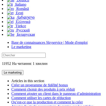
Deutsch
Italiano
Română
Eesti
ქართული
Ελληνικά
Türkçe
Русский
Беларуская
Base de connaissances Skyservice | Mode d'emploi
Le marketing
11952 На читання: 1 хвилин
Le marketing
Articles in this section
Créer un programme de fidélité bonus
Comment choisir des produits à prix réduit
Comment ajouter un client dans le panneau d’administration
Comment utiliser les cartes de réduction
Qu’est-ce que la production et comment la créer