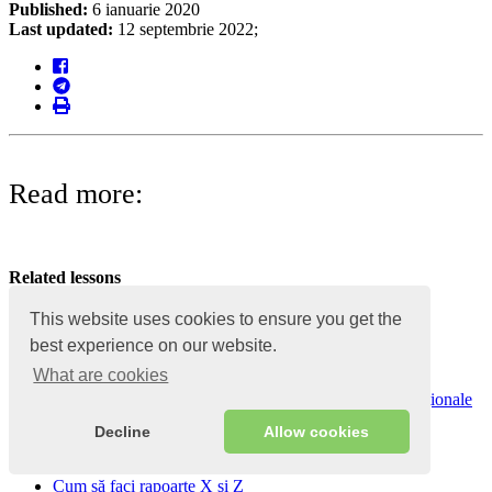
Published:
6 ianuarie 2020
Last updated:
12 septembrie 2022;
Read more:
Related lessons
This website uses cookies to ensure you get the
Creați un program de fidelitate bonus
Cum să alegi produsele cu reducere
best experience on our website.
Cum să adăugați un client în panoul de administrare
What are cookies
Cum se utilizează cardurile de reducere
Adăugați stoc: procent de reducere la articolele promoționale
Decline
Allow cookies
Popular Lessons
Cum să faci rapoarte X și Z