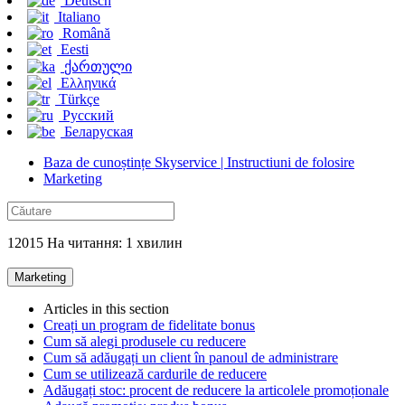
Deutsch
Italiano
Română
Eesti
ქართული
Ελληνικά
Türkçe
Русский
Беларуская
Baza de cunoștințe Skyservice | Instructiuni de folosire
Marketing
12015 На читання: 1 хвилин
Marketing
Articles in this section
Creați un program de fidelitate bonus
Cum să alegi produsele cu reducere
Cum să adăugați un client în panoul de administrare
Cum se utilizează cardurile de reducere
Adăugați stoc: procent de reducere la articolele promoționale