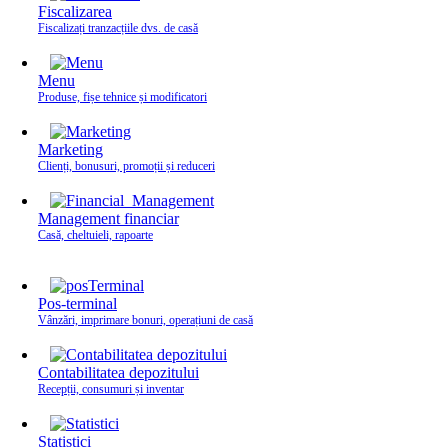
Fiscalizarea
Fiscalizați tranzacțiile dvs. de casă
Menu
Produse, fișe tehnice și modificatori
Marketing
Clienți, bonusuri, promoții și reduceri
Management financiar
Casă, cheltuieli, rapoarte
Pos-terminal
Vânzări, imprimare bonuri, operațiuni de casă
Contabilitatea depozitului
Recepții, consumuri și inventar
Statistici