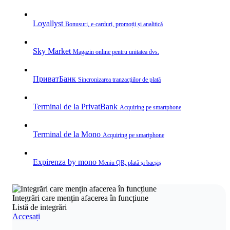
Loyallyst
Bonusuri, e‑carduri, promoții și analitică
Sky Market
Magazin online pentru unitatea dvs.
ПриватБанк
Sincronizarea tranzacțiilor de plată
Terminal de la PrivatBank
Acquiring pe smartphone
Terminal de la Mono
Acquiring pe smartphone
Expirenza by mono
Meniu QR, plată și bacșiș
Integrări care mențin afacerea în funcțiune
Listă de integrări
Accesați