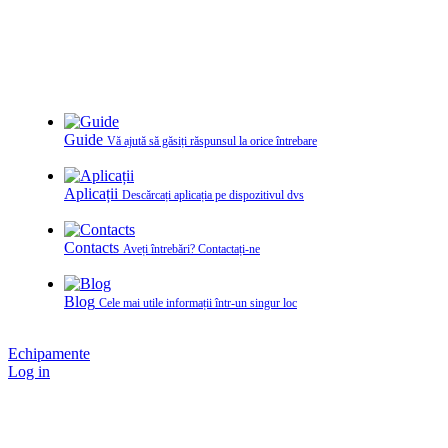
Guide
Vă ajută să găsiți răspunsul la orice întrebare
Aplicații
Descărcați aplicația pe dispozitivul dvs
Contacts
Aveți întrebări? Contactați‑ne
Blog
Cele mai utile informații într-un singur loc
Echipamente
Log in