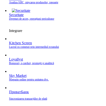
Analiza ABC, mișcarea produselor, rapoarte
Securitate
Drepturi de acces, operațiuni periculoase
Integrare
Kitchen Screen
Lucrul cu comenzi prin intermediul ecranului
Loyallyst
Bonusuri, e‑carduri, promoții și analitică
Sky Market
Magazin online pentru unitatea dvs.
ПриватБанк
Sincronizarea tranzacțiilor de plată