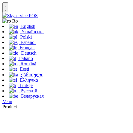
Ro
English
Українська
Polski
Español
Français
Deutsch
Italiano
Română
Eesti
ქართული
Ελληνικά
Türkçe
Русский
Беларуская
Main
Product