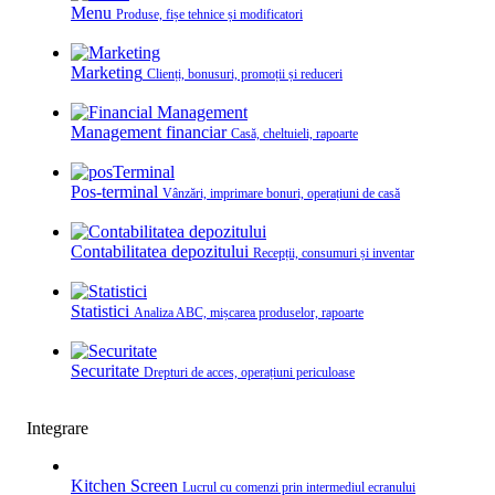
Menu
Produse, fișe tehnice și modificatori
Marketing
Clienți, bonusuri, promoții și reduceri
Management financiar
Casă, cheltuieli, rapoarte
Pos-terminal
Vânzări, imprimare bonuri, operațiuni de casă
Contabilitatea depozitului
Recepții, consumuri și inventar
Statistici
Analiza ABC, mișcarea produselor, rapoarte
Securitate
Drepturi de acces, operațiuni periculoase
Integrare
Kitchen Screen
Lucrul cu comenzi prin intermediul ecranului