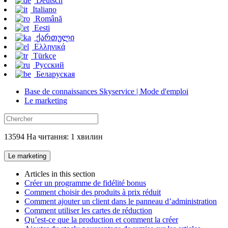
Deutsch
Italiano
Română
Eesti
ქართული
Ελληνικά
Türkçe
Русский
Беларуская
Base de connaissances Skyservice | Mode d'emploi
Le marketing
13594 На читання: 1 хвилин
Le marketing
Articles in this section
Créer un programme de fidélité bonus
Comment choisir des produits à prix réduit
Comment ajouter un client dans le panneau d’administration
Comment utiliser les cartes de réduction
Qu’est-ce que la production et comment la créer