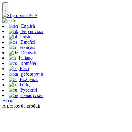
Fr
English
Українська
Polski
Español
Français
Deutsch
Italiano
Română
Eesti
ქართული
Ελληνικά
Türkçe
Русский
Беларуская
Accueil
À propos du produit