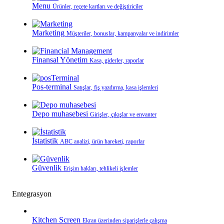
Menu
Ürünler, reçete kartları ve değiştiriciler
Marketing
Müşteriler, bonuslar, kampanyalar ve indirimler
Finansal Yönetim
Kasa, giderler, raporlar
Pos-terminal
Satışlar, fiş yazdırma, kasa işlemleri
Depo muhasebesi
Girişler, çıkışlar ve envanter
İstatistik
ABC analizi, ürün hareketi, raporlar
Güvenlik
Erişim hakları, tehlikeli işlemler
Entegrasyon
Kitchen Screen
Ekran üzerinden siparişlerle çalışma