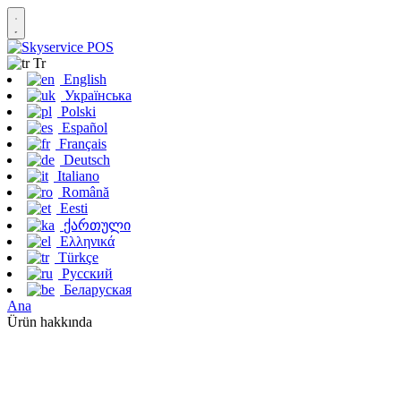
Tr
English
Українська
Polski
Español
Français
Deutsch
Italiano
Română
Eesti
ქართული
Ελληνικά
Türkçe
Русский
Беларуская
Ana
Ürün hakkında