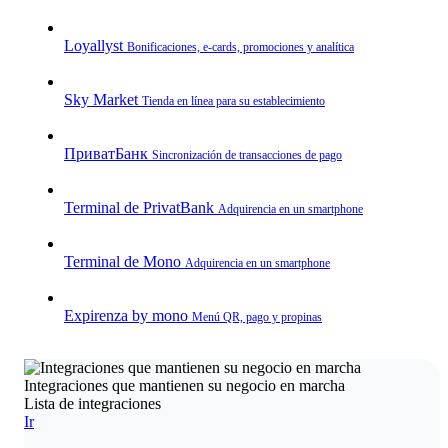
Loyallyst
Bonificaciones, e‑cards, promociones y analítica
Sky Market
Tienda en línea para su establecimiento
ПриватБанк
Sincronización de transacciones de pago
Terminal de PrivatBank
Adquirencia en un smartphone
Terminal de Mono
Adquirencia en un smartphone
Expirenza by mono
Menú QR, pago y propinas
Integraciones que mantienen su negocio en marcha
Lista de integraciones
Ir