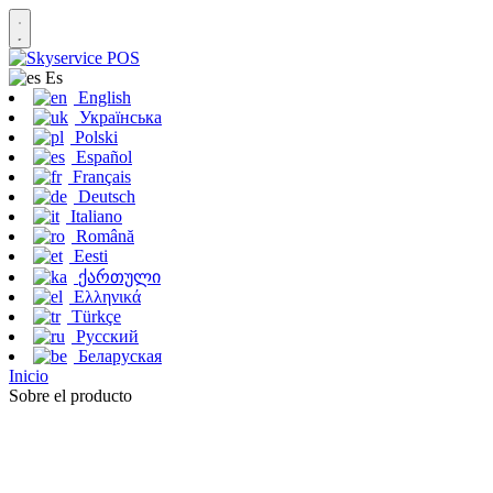
Es
English
Українська
Polski
Español
Français
Deutsch
Italiano
Română
Eesti
ქართული
Ελληνικά
Türkçe
Русский
Беларуская
Inicio
Sobre el producto