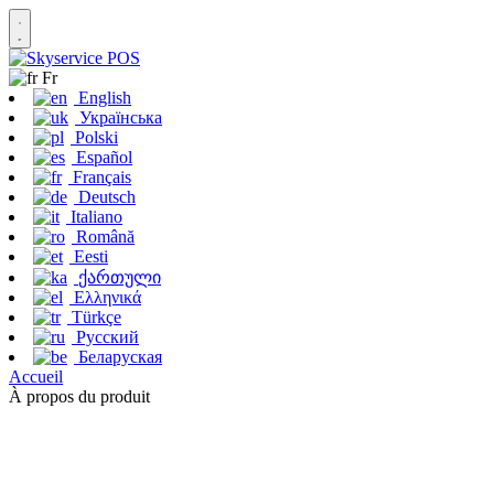
Fr
English
Українська
Polski
Español
Français
Deutsch
Italiano
Română
Eesti
ქართული
Ελληνικά
Türkçe
Русский
Беларуская
Accueil
À propos du produit