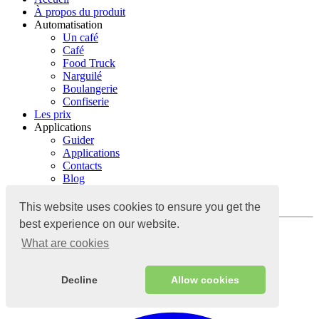
À propos du produit
Automatisation
Un café
Café
Food Truck
Narguilé
Boulangerie
Confiserie
Les prix
Applications
Guider
Applications
Contacts
Blog
Guider
Contacts
This website uses cookies to ensure you get the
best experience on our website.
S'identifier
What are cookies
Système de comptabilité cloud
Decline
Allow cookies