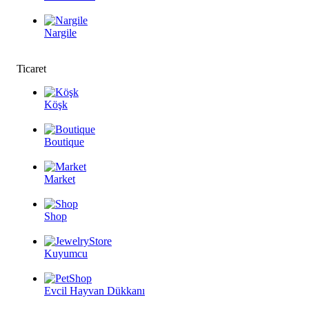
Nargile
Ticaret
Köşk
Boutique
Market
Shop
Kuyumcu
Evcil Hayvan Dükkanı