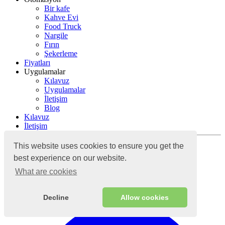
Bir kafe
Kahve Evi
Food Truck
Nargile
Fırın
Şekerleme
Fiyatları
Uygulamalar
Kılavuz
Uygulamalar
İletişim
Blog
Kılavuz
İletişim
Oturum aç
This website uses cookies to ensure you get the
best experience on our website.
What are cookies
Bulut muhasebe sistemi
Decline
Allow cookies