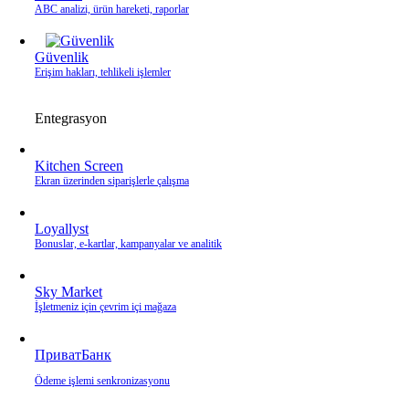
ABC analizi, ürün hareketi, raporlar
Güvenlik
Erişim hakları, tehlikeli işlemler
Entegrasyon
Kitchen Screen
Ekran üzerinden siparişlerle çalışma
Loyallyst
Bonuslar, e‑kartlar, kampanyalar ve analitik
Sky Market
İşletmeniz için çevrim içi mağaza
ПриватБанк
Ödeme işlemi senkronizasyonu