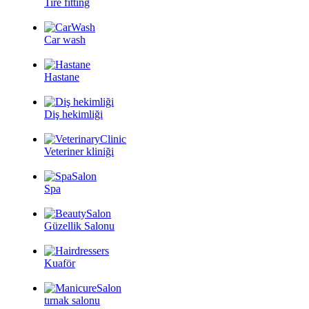
Tire fitting
Car wash
Hastane
Diş hekimliği
Veteriner kliniği
Spa
Güzellik Salonu
Kuaför
tırnak salonu