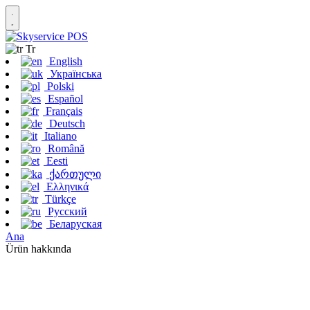
Tr
English
Українська
Polski
Español
Français
Deutsch
Italiano
Română
Eesti
ქართული
Ελληνικά
Türkçe
Русский
Беларуская
Ana
Ürün hakkında