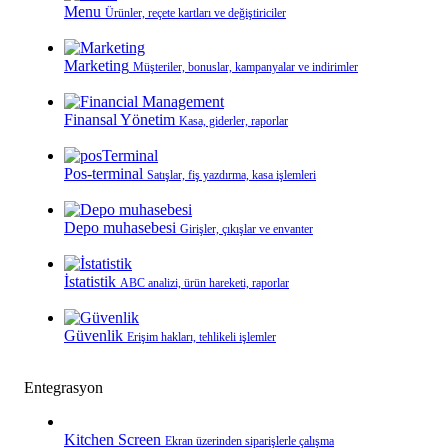
Menu
Ürünler, reçete kartları ve değiştiriciler
Marketing
Müşteriler, bonuslar, kampanyalar ve indirimler
Finansal Yönetim
Kasa, giderler, raporlar
Pos-terminal
Satışlar, fiş yazdırma, kasa işlemleri
Depo muhasebesi
Girişler, çıkışlar ve envanter
İstatistik
ABC analizi, ürün hareketi, raporlar
Güvenlik
Erişim hakları, tehlikeli işlemler
Entegrasyon
Kitchen Screen
Ekran üzerinden siparişlerle çalışma