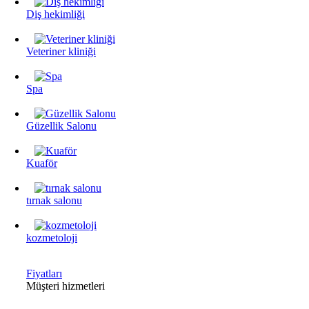
Diş hekimliği
Veteriner kliniği
Spa
Güzellik Salonu
Kuaför
tırnak salonu
kozmetoloji
Fiyatları
Müşteri hizmetleri