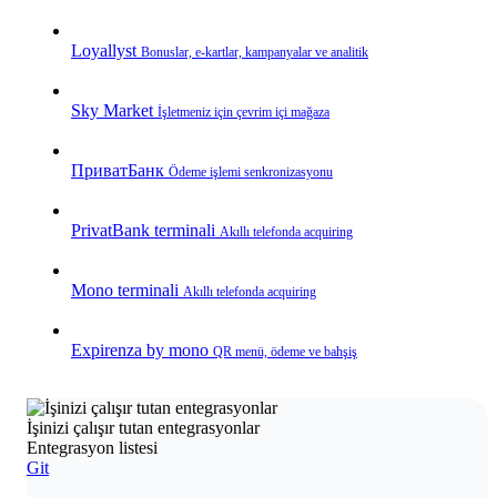
Loyallyst
Bonuslar, e‑kartlar, kampanyalar ve analitik
Sky Market
İşletmeniz için çevrim içi mağaza
ПриватБанк
Ödeme işlemi senkronizasyonu
PrivatBank terminali
Akıllı telefonda acquiring
Mono terminali
Akıllı telefonda acquiring
Expirenza by mono
QR menü, ödeme ve bahşiş
İşinizi çalışır tutan entegrasyonlar
Entegrasyon listesi
Git