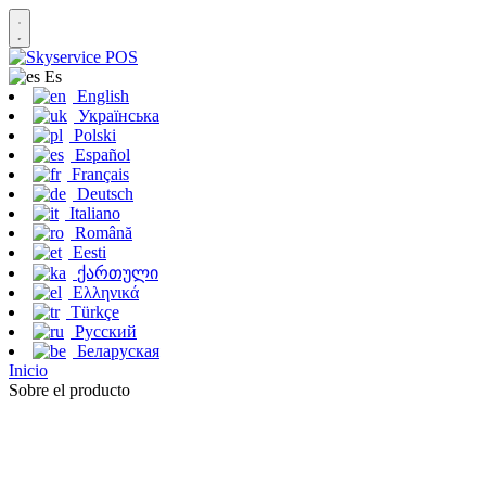
Es
English
Українська
Polski
Español
Français
Deutsch
Italiano
Română
Eesti
ქართული
Ελληνικά
Türkçe
Русский
Беларуская
Inicio
Sobre el producto