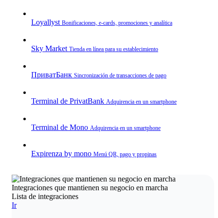
Loyallyst
Bonificaciones, e‑cards, promociones y analítica
Sky Market
Tienda en línea para su establecimiento
ПриватБанк
Sincronización de transacciones de pago
Terminal de PrivatBank
Adquirencia en un smartphone
Terminal de Mono
Adquirencia en un smartphone
Expirenza by mono
Menú QR, pago y propinas
Integraciones que mantienen su negocio en marcha
Lista de integraciones
Ir