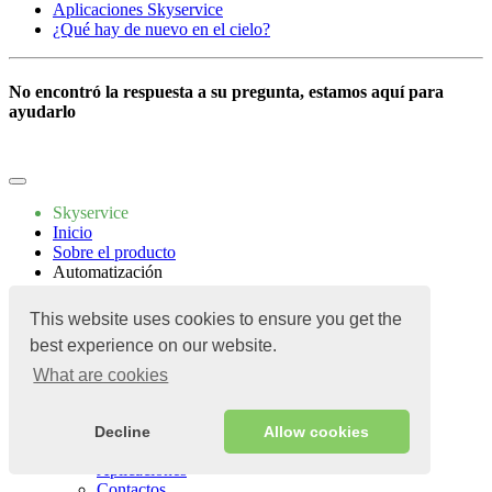
Aplicaciones Skyservice
¿Qué hay de nuevo en el cielo?
No encontró la respuesta a su pregunta, estamos aquí para
ayudarlo
Escríbenos
Skyservice
Inicio
Sobre el producto
Automatización
Un cafe
Cafetería
This website uses cookies to ensure you get the
Food Truck
best experience on our website.
Narguile
Panadería
What are cookies
Confitería
Precios
Aplicaciones
Decline
Allow cookies
Guía
Aplicaciones
Contactos