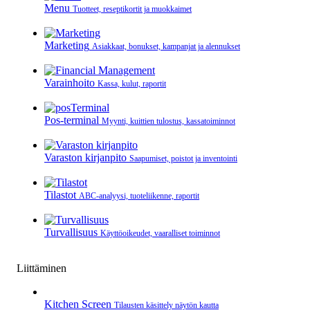
Menu
Tuotteet, reseptikortit ja muokkaimet
Marketing
Asiakkaat, bonukset, kampanjat ja alennukset
Varainhoito
Kassa, kulut, raportit
Pos-terminal
Myynti, kuittien tulostus, kassatoiminnot
Varaston kirjanpito
Saapumiset, poistot ja inventointi
Tilastot
ABC-analyysi, tuoteliikenne, raportit
Turvallisuus
Käyttöoikeudet, vaaralliset toiminnot
Liittäminen
Kitchen Screen
Tilausten käsittely näytön kautta