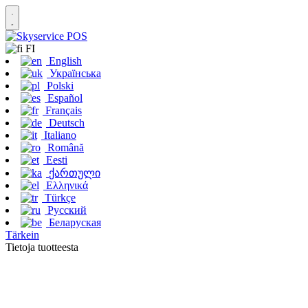
FI
English
Українська
Polski
Español
Français
Deutsch
Italiano
Română
Eesti
ქართული
Ελληνικά
Türkçe
Русский
Беларуская
Tärkein
Tietoja tuotteesta