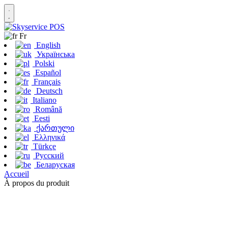
Fr
English
Українська
Polski
Español
Français
Deutsch
Italiano
Română
Eesti
ქართული
Ελληνικά
Türkçe
Русский
Беларуская
Accueil
À propos du produit